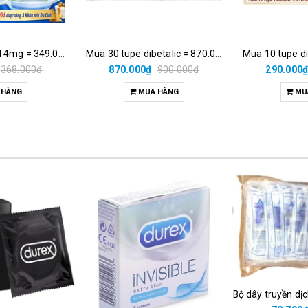
Mua 10h medrol 4mg = 349.000đ được tặng 3 khăn nén du lịch.
Mua 30 tupe dibetalic = 870.000đ được tặng 01 nón bảo hiểm trẻ em
368.000₫
870.000₫
900.000₫
290.000
 HÀNG
MUA HÀNG
MU
Bộ dây truyền dị