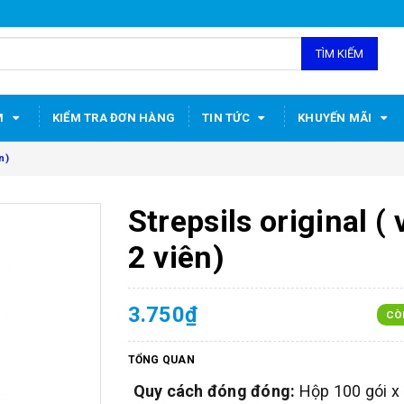
TÌM KIẾM
M
KIỂM TRA ĐƠN HÀNG
TIN TỨC
KHUYẾN MÃI
n)
Strepsils original ( 
2 viên)
3.750₫
CÒ
TỔNG QUAN
Quy cách đóng đóng:
Hộp 100 gói x 