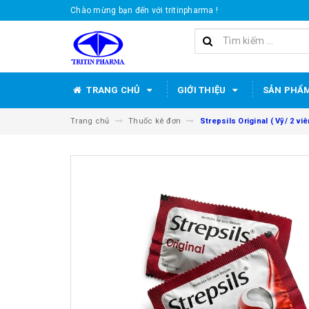
Chào mừng bạn đến với tritinpharma !
TRANG CHỦ
GIỚI THIỆU
SẢN PHẨ
Trang chủ
Thuốc kê đơn
Strepsils Original ( Vỹ/ 2 viê