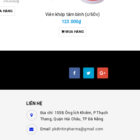
₫
79.000₫
A HÀNG
Viên khớp tâm bình (c/60v)
38.00
123.000₫
M
MUA HÀNG
LIÊN HỆ
Địa chỉ: 155B Ông Ích Khiêm, P Thạch
Thang, Quận Hải Châu, TP Đà Nẵng.
Email:
pkdtritinpharma@gmail.com