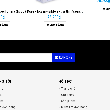
78.700
MU
 performa (h/3c)
Durex bcs invisible extra thin/sens 3s
00₫
72.200₫
 HÀNG
MUA HÀNG
ĐĂNG KÝ
NG TÔI
HỖ TRỢ
chủ
Trang chủ
ệu
Giới thiệu
ẩm
Sản phẩm
ra đơn hàng
Kiểm Tra đơn hàng