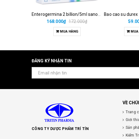
Enterogermina 2 billion/5ml sanofi (hộp/20ống/5ml)
Bao cao su durex
168.000₫
172.000₫
59.0
MUA HÀNG
MUA
ĐĂNG KÝ NHẬN TIN
VỀ CHÚ
Trang 
Giới thi
Sản ph
CÔNG TY DƯỢC PHẨM TRÍ TÍN
Kiểm T