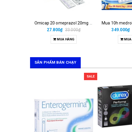
Omicap 20 omeprazol 20mg micro (h/100v)
27.800₫
33.000₫
349.000₫
MUA HÀNG
MUA
SẢN PHẨM BÁN CHẠY
SALE