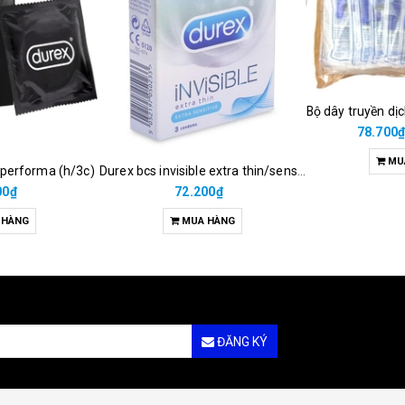
Bộ dây truyền dị
78.700
MU
 performa (h/3c)
Durex bcs invisible extra thin/sens 3s
00₫
72.200₫
 HÀNG
MUA HÀNG
ĐĂNG KÝ