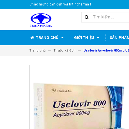
Chào mừng bạn đến với tritinpharma !
TRANG CHỦ
GIỚI THIỆU
SẢN PHẨ
Trang chủ
Thuốc kê đơn
Usclovir Acyclovir 800mg U