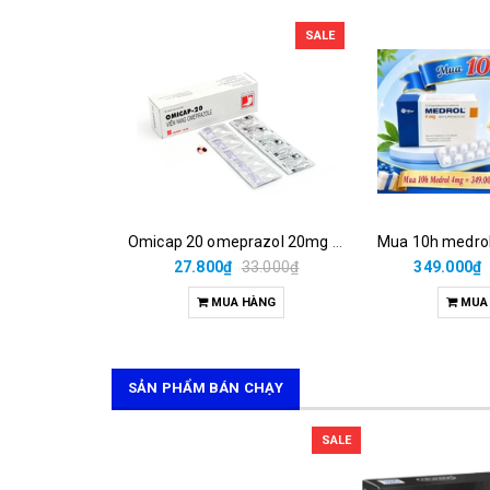
SALE
Omicap 20 omeprazol 20mg micro (h/100v)
27.800₫
33.000₫
349.000₫
MUA HÀNG
MUA
SẢN PHẨM BÁN CHẠY
SALE