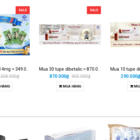
SALE
SALE
Mua 10h medrol 4mg = 349.000đ được tặng 3 khăn nén du lịch.
Mua 30 tupe dibetalic = 870.000đ được tặng 01 nón bảo hiểm trẻ em
368.000₫
870.000₫
900.000₫
290.000
 HÀNG
MUA HÀNG
MU