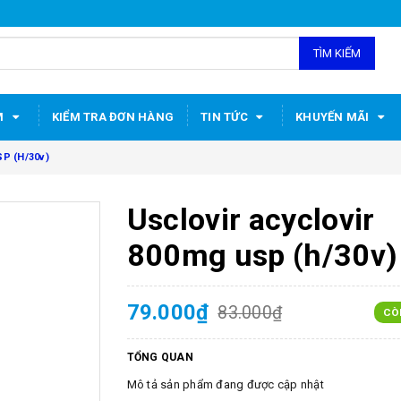
TÌM KIẾM
M
KIỂM TRA ĐƠN HÀNG
TIN TỨC
KHUYẾN MÃI
SP (H/30v)
Usclovir acyclovir
800mg usp (h/30v)
79.000₫
83.000₫
CÒ
TỔNG QUAN
Mô tả sản phẩm đang được cập nhật