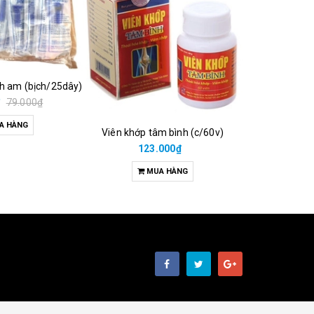
ch am (bịch/25dây)
₫
79.000₫
A HÀNG
Viên khớp tâm bình (c/60v)
38.00
123.000₫
M
MUA HÀNG