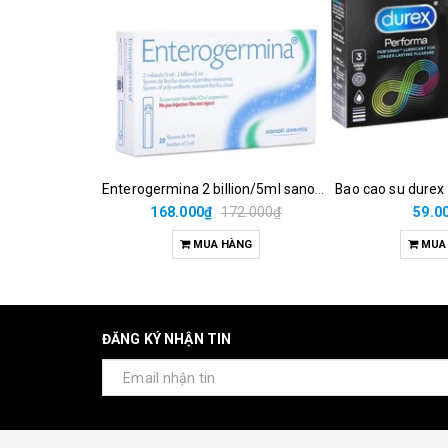
Enterogermina 2 billion/5ml sanofi (hộp/20ống/5ml)
Bao cao su durex
168.000₫
172.000₫
59.0
MUA HÀNG
MUA
ĐĂNG KÝ NHẬN TIN