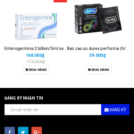
Enterogermina 2 billion/5ml sanofi (hộp/20ống/5ml)
Bao cao su durex performa (h/3c)
168.000₫
59.000₫
172.000₫
MUA HÀNG
MUA HÀNG
ĐĂNG KÝ NHẬN TIN
ĐĂNG KÝ