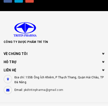
CÔNG TY DƯỢC PHẨM TRÍ TÍN
VỀ CHÚNG TÔI
HỖ TRỢ
LIÊN HỆ
Địa chỉ: 155B Ông Ích Khiêm, P Thạch Thang, Quận Hải Châu, TP
Đà Nẵng.
Email:
pkdtritinpharma@gmail.com
© Bản quyền thuộc về
Công ty dược phẩm Trí Tín