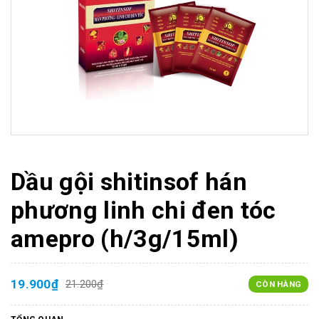
Dầu gội shitinsof hán
phương linh chi đen tóc
amepro (h/3g/15ml)
19.900₫
21.200₫
CÒN HÀNG