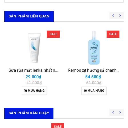
SẢN PHẨM LIÊN QUAN
SALE
SALE
Sữa rửa mặt lenka nhất nhất (t/50ml)
Remos xịt hương sả chanh rohto (chai/150ml)
29.000₫
54.500₫
41.000₫
61.000₫
MUA HÀNG
MUA HÀNG
SẢN PHẨM BÁN CHẠY
SALE