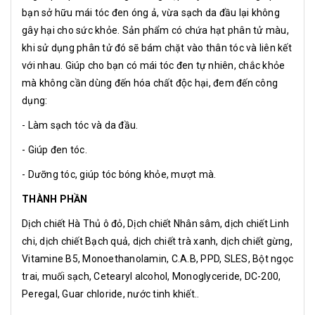
bạn sở hữu mái tóc đen óng ả, vừa sạch da đầu lại không
gây hại cho sức khỏe. Sản phẩm có chứa hạt phân tử màu,
khi sử dụng phân tử đó sẽ bám chặt vào thân tóc và liên kết
với nhau. Giúp cho bạn có mái tóc đen tự nhiên, chắc khỏe
mà không cần dùng đến hóa chất độc hại, đem đến công
dụng:
- Làm sạch tóc và da đầu.
- Giúp đen tóc.
- Dưỡng tóc, giúp tóc bóng khỏe, mượt mà.
THÀNH PHẦN
Dịch chiết Hà Thủ ô đỏ, Dịch chiết Nhân sâm, dịch chiết Linh
chi, dịch chiết Bạch quả, dịch chiết trà xanh, dịch chiết gừng,
Vitamine B5, Monoethanolamin, C.A.B, PPD, SLES, Bột ngọc
trai, muối sạch, Cetearyl alcohol, Monoglyceride, DC-200,
Peregal, Guar chloride, nước tinh khiết..