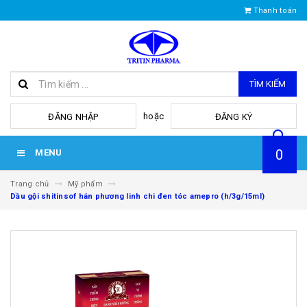
Thanh toán
TÌM KIẾM
hoặc
ĐĂNG NHẬP
ĐĂNG KÝ
0
MENU
Trang chủ
Mỹ phẩm
Dầu gội shitinsof hán phương linh chi đen tóc amepro (h/3g/15ml)