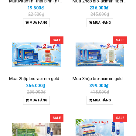
Multivitamin -thái bình (h/100v)
Mua 2hộp bio-acimin fiber = 236.000đ được tặng 03 khăn nén du lịch
19.500₫
236.000₫
22.500₫
245.000₫
MUA HÀNG
MUA HÀNG
SALE
SALE
Mua 2hộp bio-acimin gold = 266.000đ được tặng 01 lọ cốm doremi
Mua 3hộp bio-acimin gold = 399.000đ được tặng 01 chai motilium-m 30ml
266.000₫
399.000₫
288.000₫
415.000₫
MUA HÀNG
MUA HÀNG
SALE
SALE