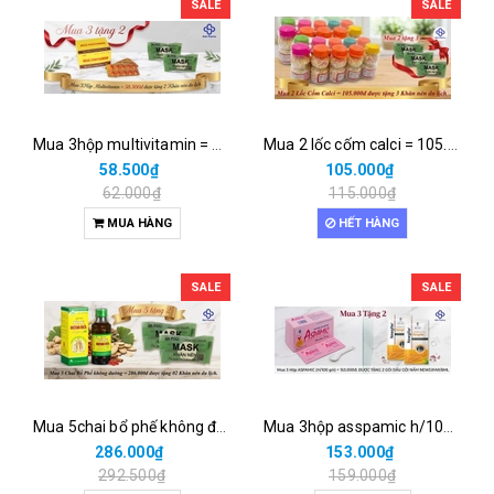
SALE
SALE
Mua 3hộp multivitamin = 58.500đ được tặng 2 khăn nén du lịch
Mua 2 lốc cốm calci = 105.000đ được tặng 3 khăn nén du lịch
58.500₫
105.000₫
62.000₫
115.000₫
MUA HÀNG
HẾT HÀNG
SALE
SALE
Mua 5chai bổ phế không đường = 286.000đ được tặng 02 khăn nén du lịch.
Mua 3hộp asspamic h/100 goí = 153.000đ được tặng 2 gói dầu gội nấm newgifar/6ml
286.000₫
153.000₫
292.500₫
159.000₫