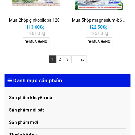
Mua 2hộp ginkobiloba 120mg (hộp/100 viên) =113.600đ tặng 1 lọ xịt ngừa muỗi antimuoi
Mua 5hộp magnesium-b6 = 122.500đ được tặng lọ xịt ngừa muỗi antimuoi
113.600₫
122.500₫
120.000₫
125.000₫
MUA HÀNG
MUA HÀNG
1
2
3
...
20
Danh mục sản phẩm
Sản phẩm khuyến mãi
Sản phẩm nổi bật
Sản phẩm mới
Thuốc kê đơn