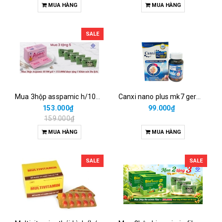
MUA HÀNG
MUA HÀNG
SALE
Mua 3hộp asspamic h/100 goí = 153.000đ được tặng 5 khăn nén du lịch.
Canxi nano plus mk7 germany pharma (c/30v)
153.000₫
99.000₫
159.000₫
MUA HÀNG
MUA HÀNG
SALE
SALE