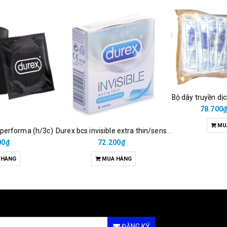
Bộ dây truyền dị
78.700
MU
 performa (h/3c)
Durex bcs invisible extra thin/sens 3s
00₫
72.200₫
 HÀNG
MUA HÀNG
ĐĂNG KÝ