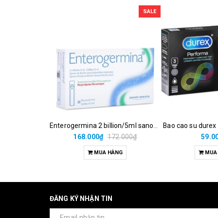
SALE
Enterogermina 2 billion/5ml sanofi (hộp/20ống/5ml)
Bao cao su durex
168.000₫
172.000₫
59.0
MUA HÀNG
MUA
ĐĂNG KÝ NHẬN TIN