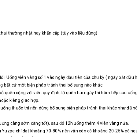
thai thường nhật hay khẩn cấp (tùy vào liều dùng)
ổi. Uống viên vàng số 1 vào ngày đầu tiên của chu kỳ ( ngày bắt đầu 
g bất cứ một biện pháp tránh thai bổ sung nào khác.
 quên cộng với viên quy định; lỡ quên hai ngày thì hôm tiếp sau uống
hoặc kiêng giao hợp.
 uống thuốc thì nên dùng bổ sung biện pháp tránh thai khác như đã nó
(uống càng sớm càng tốt), sau đó 12h uống thêm 4 viên vàng nữa.
iều Yuzpe chỉ đạt khoảng 70-80% nên vẫn còn có khoảng 20-25% có ngu