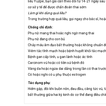
liều Yuzpe, bạn gái cần theo dõi từ 14-21 ngày sau 
cơ sở y tế để được chẩn đoán thai sớm
Làm gì khi dùng quá liều?
Trong trường hợp quá liều, gọi ngay cho bác sĩ, ho
Chống chỉ định:
Phụ nữ mang thai hoăc nghi ngờ mang thai
Phụ nữ đang cho con bú
Chảy máu âm đạo bất thường hoặc không chuẩn 
Viêm tắc tĩnh mạch hoặc bệnh huyết khối tắc mạch
Bệnh gan cấp tính, u gan lành hoặc ác tính
Carcinom vú hoặc có tiền sử bệnh đó
Vàng da hoặc ngứa dai dẳng trong lần có thai trướ
Có hoặc nghi có u phụ thuộc estrogen
Tác dụng phụ:
Hiếm gặp, đôi khi buồn nôn, đau đầu, cǎng tức vú, 
bất thường giữa hai kỳ kinh do cơ thể đang điều chỉ