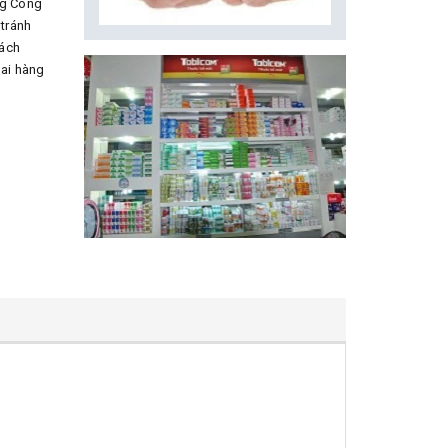
mg Công
tránh
Cách
ai hàng