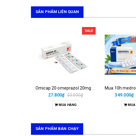
SẢN PHẨM LIÊN QUAN
SALE
Omicap 20 omeprazol 20mg micro (h/100v)
27.800₫
33.000₫
349.000₫
MUA HÀNG
MUA
SẢN PHẨM BÁN CHẠY