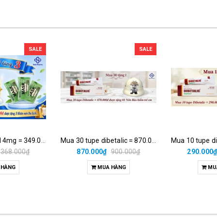
SALE
SALE
Mua 10h medrol 4mg = 349.000đ được tặng 3 khăn nén du lịch.
Mua 30 tupe dibetalic = 870.000đ được tặng 01 nón bảo hiểm trẻ em
368.000₫
870.000₫
900.000₫
290.000
 HÀNG
MUA HÀNG
MU