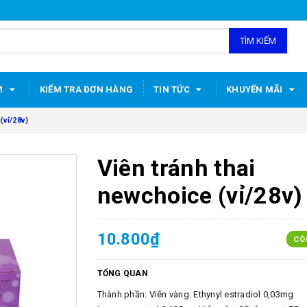
TÌM KIẾM
M
KIỂM TRA ĐƠN HÀNG
TIN TỨC
KHUYẾN MÃI
(vỉ/28v)
Viên tránh thai
newchoice (vỉ/28v)
10.800₫
CÒ
TỔNG QUAN
Thành phần: Viên vàng: Ethynyl estradiol 0,03mg