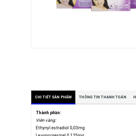
CHI TIẾT SẢN PHẨM
THÔNG TIN THANH TOÁN
H
Thành phần:
Viên vàng:
Ethynyl estradiol 0,03mg
Levonorgestrel 0,125mg