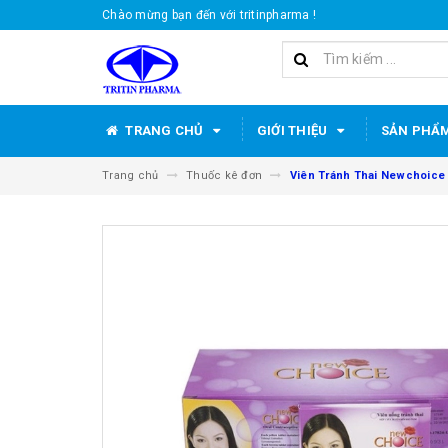
Chào mừng bạn đến với tritinpharma !
TRANG CHỦ
GIỚI THIỆU
SẢN PHẨ
Trang chủ
Thuốc kê đơn
Viên Tránh Thai Newchoice 