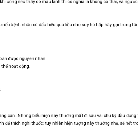
khi uống nếu thấy có máu kinh thì có nghĩa là không có thai, và ngược
ặc nếu bệnh nhân có dấu hiệu quá liều như suy hô hấp hãy gọi trung t
đoán được nguyên nhân
 thể hoạt động.
c
tǎng cân...Những biểu hiện này thường mất đi sau vài chu kỳ đầu dùng
nh để thích nghi thuốc; tuy nhiên hiện tượng này thường nhẹ, sẽ hết t