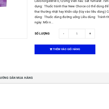
Levonorgestrel 0,125mg Viên nâu: Sắt fumarat 75
dụng: Thuốc tránh thai New Choice có thể dùng để 
thai thường nhật hay khẩn cấp (tùy vào liều dùng) 
dùng: Thuốc dùng đường uống Liều dùng: Tránh th
ngày: Mỗi n...
-
+
SỐ LƯỢNG
THÊM VÀO GIỎ HÀNG
ƯỚNG DẪN MUA HÀNG