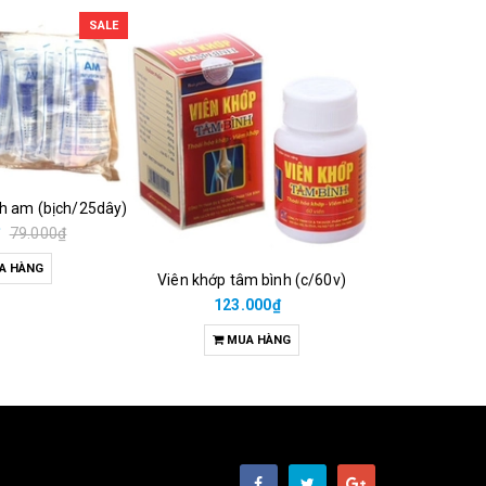
SALE
ch am (bịch/25dây)
₫
79.000₫
A HÀNG
Viên khớp tâm bình (c/60v)
38.00
123.000₫
M
MUA HÀNG