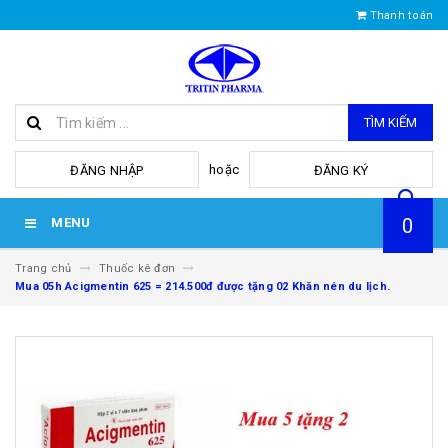
Thanh toán
TÌM KIẾM
hoặc
ĐĂNG NHẬP
ĐĂNG KÝ
0
MENU
Trang chủ
Thuốc kê đơn
Mua 05h Acigmentin 625 = 214.500đ được tặng 02 Khăn nén du lịch.