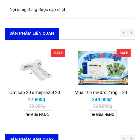
Nội dung đang được cập nhật...
SẢN PHẨM LIÊN QUAN
SALE
SALE
Omicap 20 omeprazol 20mg micro (h/100v)
Mua 10h medrol 4mg = 349.000đ được tặng 3 khăn nén du lịch.
27.800₫
349.000₫
33.000₫
368.000₫
MUA HÀNG
MUA HÀNG
SẢN PHẨM BÁN CHẠY