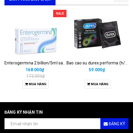
SALE
Enterogermina 2 billion/5ml sanofi (hộp/20ống/5ml)
Bao cao su durex performa (h/3c)
168.000₫
59.000₫
172.000₫
MUA HÀNG
MUA HÀNG
ĐĂNG KÝ NHẬN TIN
ĐĂNG KÝ