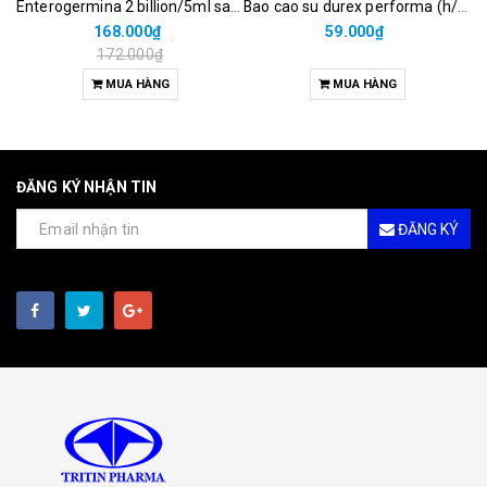
Enterogermina 2 billion/5ml sanofi (hộp/20ống/5ml)
Bao cao su durex performa (h/3c)
168.000₫
59.000₫
172.000₫
MUA HÀNG
MUA HÀNG
ĐĂNG KÝ NHẬN TIN
ĐĂNG KÝ