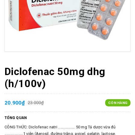
Diclofenac 50mg dhg
(h/100v)
20.900₫
23.000₫
CÒN HÀNG
TỔNG QUAN
CÔNG THỨC: Diclofenac natri ................. 50 mg Tá dược vừa đủ
...................1 viên (Aerosil, đường trắng, avicel, gelatin, lactose,