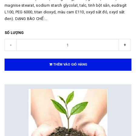
magnise stearat, sodium starch glycolat, talc, tinh bột sắn, eudragit
L100, PEG 6000, titan dioxyd, màu cam E110, oxyd sắt đỏ, oxyd sắt
đen). DẠNG BÀO CHẾ:...
SỐ LƯỢNG
-
+
THÊM VÀO GIỎ HÀNG