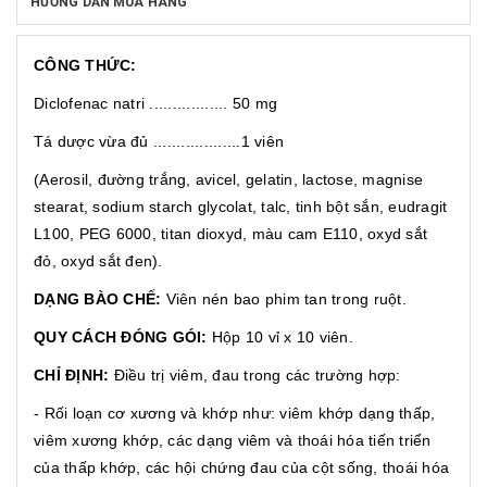
HƯỚNG DẪN MUA HÀNG
CÔNG THỨC:
Diclofenac natri ................. 50 mg
Tá dược vừa đủ ...................1 viên
(Aerosil, đường trắng, avicel, gelatin, lactose, magnise
stearat, sodium starch glycolat, talc, tinh bột sắn, eudragit
L100, PEG 6000, titan dioxyd, màu cam E110, oxyd sắt
đỏ, oxyd sắt đen).
DẠNG BÀO CHẾ:
Viên nén bao phim tan trong ruột.
QUY CÁCH ĐÓNG GÓI:
Hộp 10 vỉ x 10 viên.
CHỈ ĐỊNH:
Điều trị viêm, đau trong các trường hợp:
- Rối loạn cơ xương và khớp như: viêm khớp dạng thấp,
viêm xương khớp, các dạng viêm và thoái hóa tiến triển
của thấp khớp, các hội chứng đau của cột sống, thoái hóa