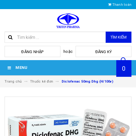
Thanh toán
TÌM KIẾM
hoặc
ĐĂNG NHẬP
ĐĂNG KÝ
0
MENU
Trang chủ
Thuốc kê đơn
Diclofenac 50mg Dhg (H/100v)