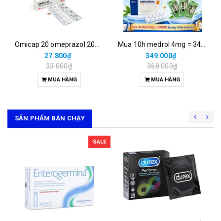
Omicap 20 omeprazol 20mg micro (h/100v)
Mua 10h medrol 4mg = 349.000đ được tặng 3 khăn nén du lịch.
27.800₫
349.000₫
33.000₫
368.000₫
MUA HÀNG
MUA HÀNG
SẢN PHẨM BÁN CHẠY
SALE