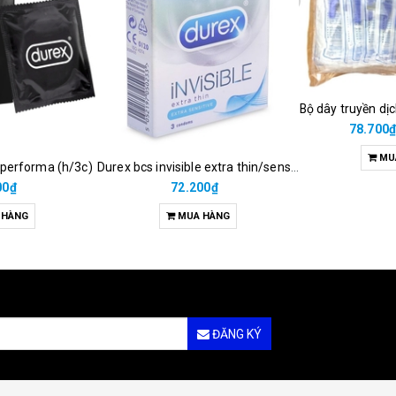
Bộ dây truyền dị
78.700
MU
 performa (h/3c)
Durex bcs invisible extra thin/sens 3s
00₫
72.200₫
 HÀNG
MUA HÀNG
ĐĂNG KÝ