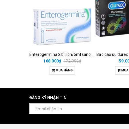
Enterogermina 2 billion/5ml sanofi (hộp/20ống/5ml)
Bao cao su durex
168.000₫
172.000₫
59.0
MUA HÀNG
MUA
ĐĂNG KÝ NHẬN TIN