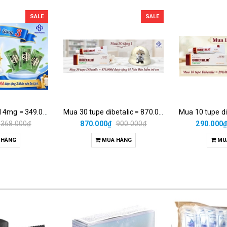
SALE
SALE
Mua 10h medrol 4mg = 349.000đ được tặng 3 khăn nén du lịch.
Mua 30 tupe dibetalic = 870.000đ được tặng 01 nón bảo hiểm trẻ em
368.000₫
870.000₫
900.000₫
290.000
 HÀNG
MUA HÀNG
MU