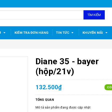
TÌM KIẾM
M
KIỂM TRA ĐƠN HÀNG
TIN TỨC
KHUYẾN MÃI
Diane 35 - bayer
(hộp/21v)
132.500₫
CÒ
TỔNG QUAN
Mô tả sản phẩm đang được cập nhật