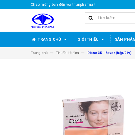
Chào mừng bạn đến với tritinpharma !
TRANG CHỦ
GIỚI THIỆU
SẢN PHẨ
Trang chủ
Thuốc kê đơn
Diane 35 - Bayer (hộp/21v)