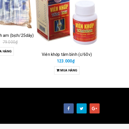
ch am (bịch/25dây)
₫
79.000₫
A HÀNG
Viên khớp tâm bình (c/60v)
38.00
123.000₫
M
MUA HÀNG