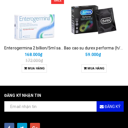
SALE
Enterogermina 2 billion/5ml sanofi (hộp/20ống/5ml)
Bao cao su durex performa (h/3c)
168.000₫
59.000₫
172.000₫
MUA HÀNG
MUA HÀNG
ĐĂNG KÝ NHẬN TIN
ĐĂNG KÝ