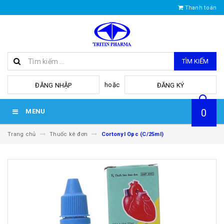
Thanh toán
TÌM KIẾM
hoặc
ĐĂNG NHẬP
ĐĂNG KÝ
0
MENU
Trang chủ
Thuốc kê đơn
Cortonyl Opc (C/25ml)