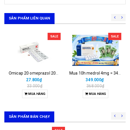
SẢN PHẨM LIÊN QUAN
SALE
SALE
Omicap 20 omeprazol 20mg micro (h/100v)
Mua 10h medrol 4mg = 349.000đ được tặng 3 khăn nén du lịch.
27.800₫
349.000₫
33.000₫
368.000₫
MUA HÀNG
MUA HÀNG
SẢN PHẨM BÁN CHẠY