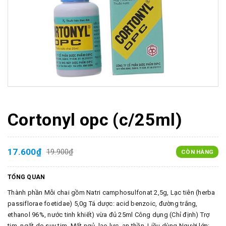
Cortonyl opc (c/25ml)
17.600₫
19.900₫
CÒN HÀNG
TỔNG QUAN
Thành phần Mỗi chai gồm Natri camphosulfonat 2,5g, Lạc tiên (herba
passiflorae foetidae) 5,0g Tá dược: acid benzoic, đường trắng,
ethanol 96%, nước tinh khiết) vừa đủ 25ml Công dụng (Chỉ định) Trợ
tim, ngất do suy tim. Mất ngủ, lao lực, an thần. Liều dùng Người lớn: