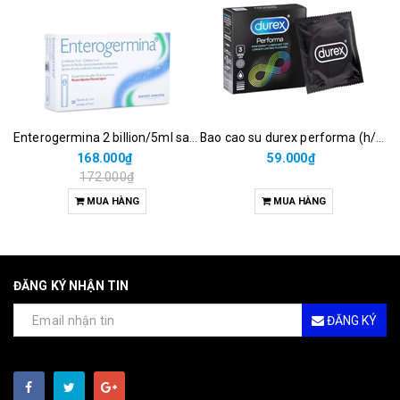
Enterogermina 2 billion/5ml sanofi (hộp/20ống/5ml)
Bao cao su durex performa (h/3c)
168.000₫
59.000₫
172.000₫
MUA HÀNG
MUA HÀNG
ĐĂNG KÝ NHẬN TIN
ĐĂNG KÝ