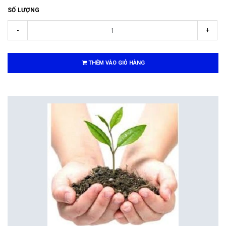
SỐ LƯỢNG
-
+
THÊM VÀO GIỎ HÀNG