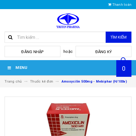
Thanh toán
TÌM KIẾM
hoặc
ĐĂNG NHẬP
ĐĂNG KÝ
0
MENU
Trang chủ
Thuốc kê đơn
Amoxycilin 500mg - Mebiphar (H/100v)