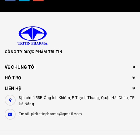
CÔNG TY DƯỢC PHẨM TRÍ TÍN
VỀ CHÚNG TÔI
HỖ TRỢ
LIÊN HỆ
Địa chỉ: 155B Ông Ích Khiêm, P Thạch Thang, Quận Hải Châu, TP
Đà Nẵng.
Email:
pkdtritinpharma@gmail.com
© Bản quyền thuộc về
Công ty dược phẩm Trí Tín