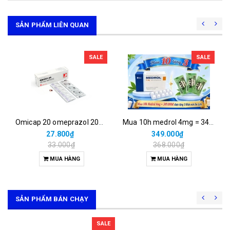
SẢN PHẨM LIÊN QUAN
SALE
SALE
Omicap 20 omeprazol 20mg micro (h/100v)
Mua 10h medrol 4mg = 349.000đ được tặng 3 khăn nén du lịch.
27.800₫
349.000₫
33.000₫
368.000₫
MUA HÀNG
MUA HÀNG
SẢN PHẨM BÁN CHẠY
SALE