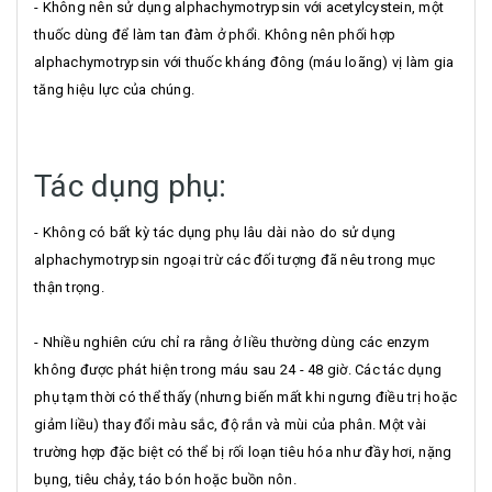
- Không nên sử dụng alphachymotrypsin với acetylcystein, một
thuốc dùng để làm tan đàm ở phổi. Không nên phối hợp
alphachymotrypsin với thuốc kháng đông (máu loãng) vị làm gia
tăng hiệu lực của chúng.
Tác dụng phụ:
- Không có bất kỳ tác dụng phụ lâu dài nào do sử dụng
alphachymotrypsin ngoại trừ các đối tượng đã nêu trong mục
thận trọng.
- Nhiều nghiên cứu chỉ ra rằng ở liều thường dùng các enzym
không được phát hiện trong máu sau 24 - 48 giờ. Các tác dụng
phụ tạm thời có thể thấy (nhưng biến mất khi ngưng điều trị hoặc
giảm liều) thay đổi màu sắc, độ rắn và mùi của phân. Một vài
trường hợp đặc biệt có thể bị rối loạn tiêu hóa như đầy hơi, nặng
bụng, tiêu chảy, táo bón hoặc buồn nôn.