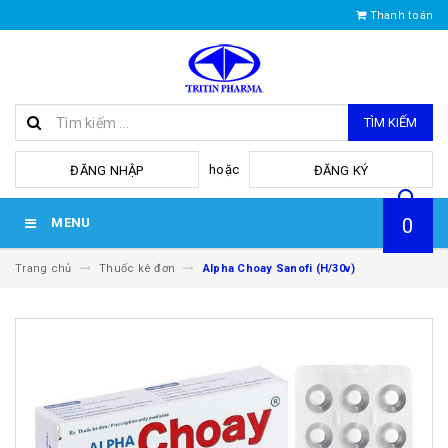
Thanh toán
TÌM KIẾM
hoặc
ĐĂNG NHẬP
ĐĂNG KÝ
0
MENU
Trang chủ
Thuốc kê đơn
Alpha Choay Sanofi (H/30v)