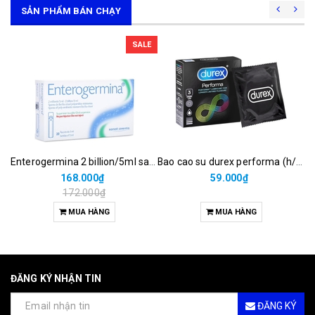
SẢN PHẨM BÁN CHẠY
SALE
Enterogermina 2 billion/5ml sanofi (hộp/20ống/5ml)
Bao cao su durex performa (h/3c)
168.000₫
59.000₫
172.000₫
MUA HÀNG
MUA HÀNG
ĐĂNG KÝ NHẬN TIN
ĐĂNG KÝ