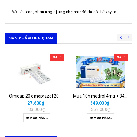
- Với liều cao, phản ứng dị ứng nhẹ như đỏ da có thể xảy ra.
SẢN PHẨM LIÊN QUAN
SALE
SALE
Omicap 20 omeprazol 20mg micro (h/100v)
Mua 10h medrol 4mg = 349.000đ được tặng 3 khăn nén du lịch.
27.800₫
349.000₫
33.000₫
368.000₫
MUA HÀNG
MUA HÀNG