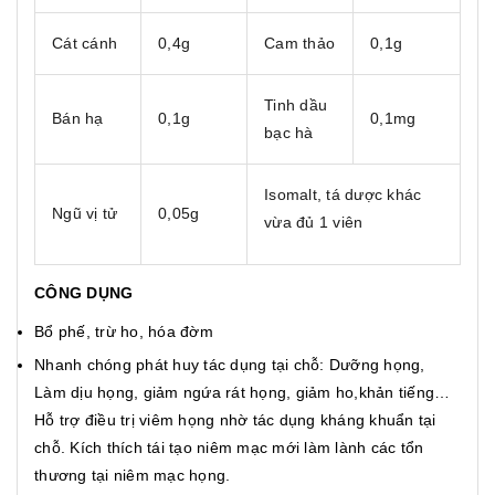
Cát cánh
0,4g
Cam thảo
0,1g
Tinh dầu
Bán hạ
0,1g
0,1mg
bạc hà
Isomalt, tá dược khác
Ngũ vị tử
0,05g
vừa đủ 1 viên
CÔNG DỤNG
Bổ phế, trừ ho, hóa đờm
Nhanh chóng phát huy tác dụng tại chỗ: Dưỡng họng,
Làm dịu họng, giảm ngứa rát họng, giảm ho,khản tiếng…
Hỗ trợ điều trị viêm họng nhờ tác dụng kháng khuẩn tại
chỗ. Kích thích tái tạo niêm mạc mới làm lành các tổn
thương tại niêm mạc họng.