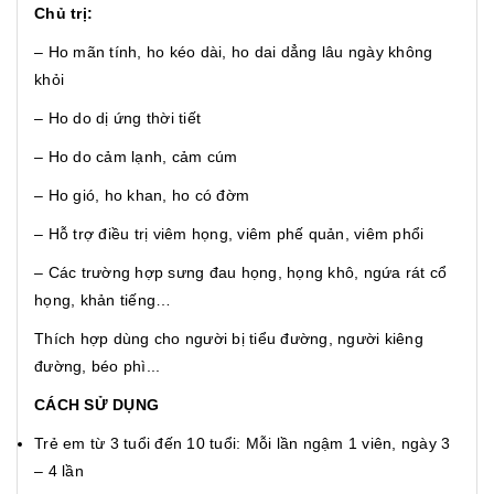
Chủ trị:
– Ho mãn tính, ho kéo dài, ho dai dẳng lâu ngày không
khỏi
– Ho do dị ứng thời tiết
– Ho do cảm lạnh, cảm cúm
– Ho gió, ho khan, ho có đờm
– Hỗ trợ điều trị viêm họng, viêm phế quản, viêm phổi
– Các trường hợp sưng đau họng, họng khô, ngứa rát cổ
họng, khản tiếng…
Thích hợp dùng cho người bị tiểu đường, người kiêng
đường, béo phì...
CÁCH SỬ DỤNG
Trẻ em từ 3 tuổi đến 10 tuổi: Mỗi lần ngậm 1 viên, ngày 3
– 4 lần