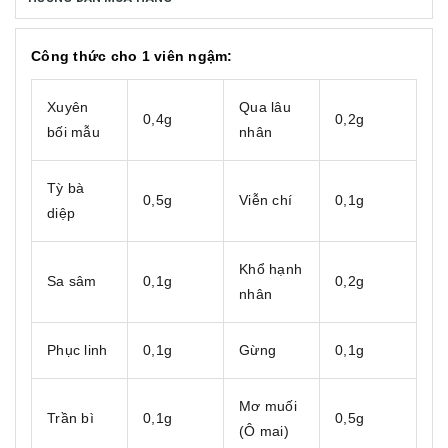
Công thức cho 1 viên ngậm:
Xuyên
Qua lâu
0,4g
0,2g
bối mẫu
nhân
Tỳ bà
0,5g
Viễn chí
0,1g
diệp
Khổ hạnh
Sa sâm
0,1g
0,2g
nhân
Phục linh
0,1g
Gừng
0,1g
Mơ muối
Trần bì
0,1g
0,5g
(Ô mai)