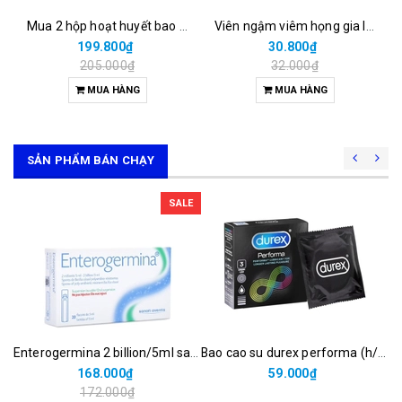
Mua 2 hộp hoạt huyết bao phim = 199.600đ được tặng 03 khăn nén.
Viên ngậm viêm họng gia linh hoa linh (h/16v)
199.800₫
30.800₫
205.000₫
32.000₫
MUA HÀNG
MUA HÀNG
SẢN PHẨM BÁN CHẠY
SALE
Enterogermina 2 billion/5ml sanofi (hộp/20ống/5ml)
Bao cao su durex performa (h/3c)
168.000₫
59.000₫
172.000₫