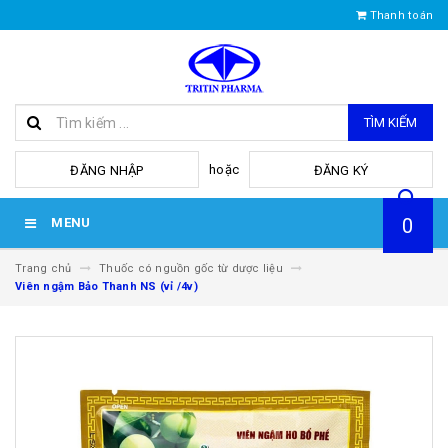
Thanh toán
TÌM KIẾM
hoặc
ĐĂNG NHẬP
ĐĂNG KÝ
0
MENU
Trang chủ
Thuốc có nguồn gốc từ dược liệu
Viên ngậm Bảo Thanh NS (vỉ /4v)