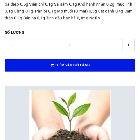
bà diệp 0,5g Viễn chí 0,1g Sa sâm 0,1g Khổ hạnh nhân 0,2g Phục linh
0,1g Gừng 0,1g Trần bì 0,1g Mơ muối (Ô mai) 0,5g Cát cánh 0,4g Cam
thảo 0,1g Bán hạ 0,1g Tinh dầu bạc hà 0,1mg Ngũ v...
SỐ LƯỢNG
-
+
THÊM VÀO GIỎ HÀNG