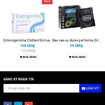
SALE
Enterogermina 2 billion/5ml sanofi (hộp/20ống/5ml)
Bao cao su durex performa (h/3c)
168.000₫
59.000₫
172.000₫
MUA HÀNG
MUA HÀNG
ĐĂNG KÝ NHẬN TIN
ĐĂNG KÝ