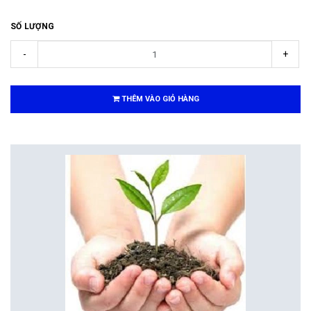
SỐ LƯỢNG
-
+
THÊM VÀO GIỎ HÀNG