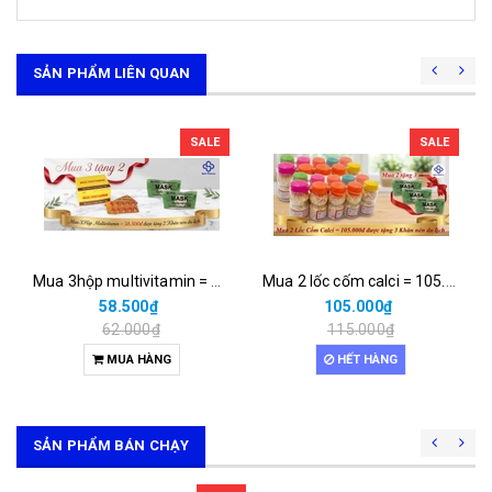
SẢN PHẨM LIÊN QUAN
SALE
SALE
Mua 3hộp multivitamin = 58.500đ được tặng 2 khăn nén du lịch
Mua 2 lốc cốm calci = 105.000đ được tặng 3 khăn nén du lịch
58.500₫
105.000₫
62.000₫
115.000₫
MUA HÀNG
HẾT HÀNG
SẢN PHẨM BÁN CHẠY