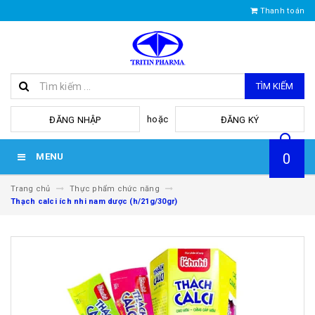
Thanh toán
TÌM KIẾM
hoặc
ĐĂNG NHẬP
ĐĂNG KÝ
0
MENU
Trang chủ
Thực phẩm chức năng
Thạch calci ích nhi nam dược (h/21g/30gr)