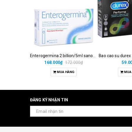
Enterogermina 2 billion/5ml sanofi (hộp/20ống/5ml)
Bao cao su durex
168.000₫
172.000₫
59.0
MUA HÀNG
MUA
ĐĂNG KÝ NHẬN TIN