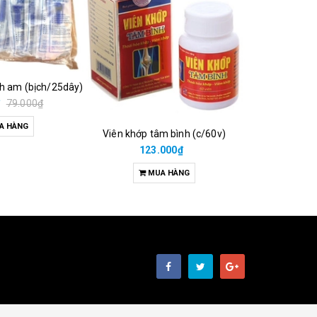
ch am (bịch/25dây)
₫
79.000₫
A HÀNG
Viên khớp tâm bình (c/60v)
38.00
123.000₫
M
MUA HÀNG