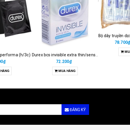
Bộ dây truyền dị
78.700
MU
 performa (h/3c)
Durex bcs invisible extra thin/sens 3s
00₫
72.200₫
 HÀNG
MUA HÀNG
ĐĂNG KÝ