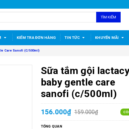
TÌM KIẾM
M
KIỂM TRA ĐƠN HÀNG
TIN TỨC
KHUYẾN MÃI
le Care Sanofi (C/500ml)
Sữa tắm gội lactac
baby gentle care
sanofi (c/500ml)
156.000₫
159.000₫
CÒ
TỔNG QUAN