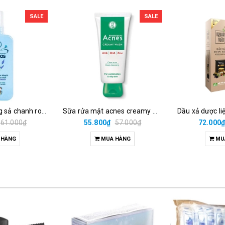
SALE
SALE
Remos xịt hương sả chanh rohto (chai/150ml)
Sữa rửa mặt acnes creamy wash rohto (t/100g)
61.000₫
55.800₫
57.000₫
72.000
 HÀNG
MUA HÀNG
MU