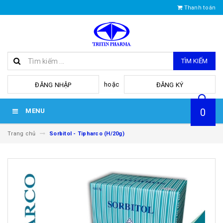
Thanh toán
TÌM KIẾM
hoặc
ĐĂNG NHẬP
ĐĂNG KÝ
0
MENU
Trang chủ
Sorbitol - Tipharco (H/20g)