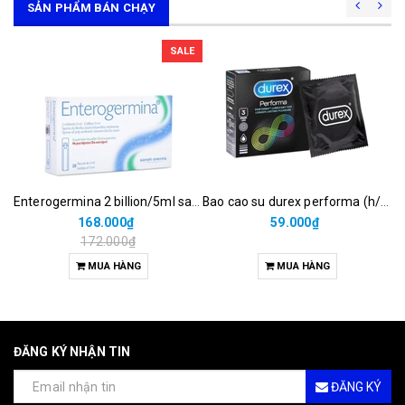
SẢN PHẨM BÁN CHẠY
SALE
Enterogermina 2 billion/5ml sanofi (hộp/20ống/5ml)
Bao cao su durex performa (h/3c)
168.000₫
59.000₫
172.000₫
MUA HÀNG
MUA HÀNG
ĐĂNG KÝ NHẬN TIN
ĐĂNG KÝ