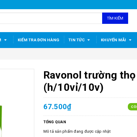
TÌM KIẾM
M
KIỂM TRA ĐƠN HÀNG
TIN TỨC
KHUYẾN MÃI
Ravonol trường thọ
(h/10vỉ/10v)
67.500₫
CÒ
TỔNG QUAN
Mô tả sản phẩm đang được cập nhật