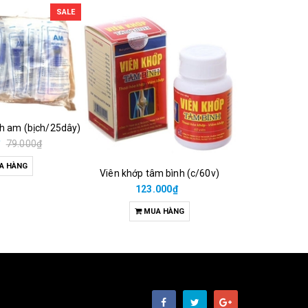
SALE
ch am (bịch/25dây)
₫
79.000₫
A HÀNG
Viên khớp tâm bình (c/60v)
38.00
123.000₫
M
MUA HÀNG