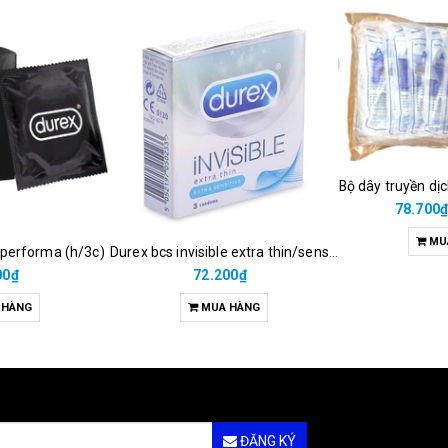
Bộ dây truyền dị
78.700
MU
 performa (h/3c)
Durex bcs invisible extra thin/sens 3s
00₫
72.200₫
 HÀNG
MUA HÀNG
ĐĂNG KÝ