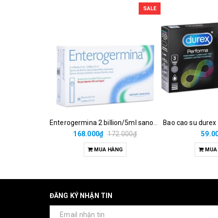
SALE
Enterogermina 2 billion/5ml sanofi (hộp/20ống/5ml)
Bao cao su durex
168.000₫
172.000₫
59.0
MUA HÀNG
MUA
ĐĂNG KÝ NHẬN TIN