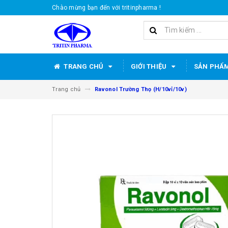
Chào mừng bạn đến với tritinpharma !
TRANG CHỦ
GIỚI THIỆU
SẢN PHẨ
Trang chủ
Ravonol Trường Thọ (H/10vỉ/10v)