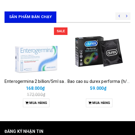
SẢN PHẨM BÁN CHẠY
SALE
Enterogermina 2 billion/5ml sanofi (hộp/20ống/5ml)
Bao cao su durex performa (h/3c)
168.000₫
59.000₫
172.000₫
MUA HÀNG
MUA HÀNG
ĐĂNG KÝ NHẬN TIN