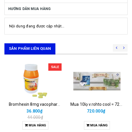
HƯỚNG DẪN MUA HÀNG
Nội dung đang được cập nhật...
SẢN PHẨM LIÊN QUAN
SALE
Bromhexin 8mg vacopharm (c/500v nén dài)
Mua 10lọ v.rohto cool = 720.000đ được tặng 5 khăn nén du lịch.
36.800₫
720.000₫
44.000₫
MUA HÀNG
MUA HÀNG