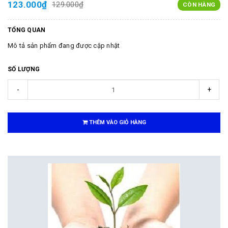
123.000₫
129.000₫
CÒN HÀNG
TỔNG QUAN
Mô tả sản phẩm đang được cập nhật
SỐ LƯỢNG
-
+
THÊM VÀO GIỎ HÀNG