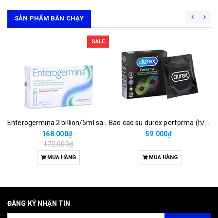
SẢN PHẨM BÁN CHẠY
SALE
Enterogermina 2 billion/5ml sanofi (hộp/20ống/5ml)
Bao cao su durex performa (h/3c)
168.000₫
59.000₫
172.000₫
MUA HÀNG
MUA HÀNG
ĐĂNG KÝ NHẬN TIN