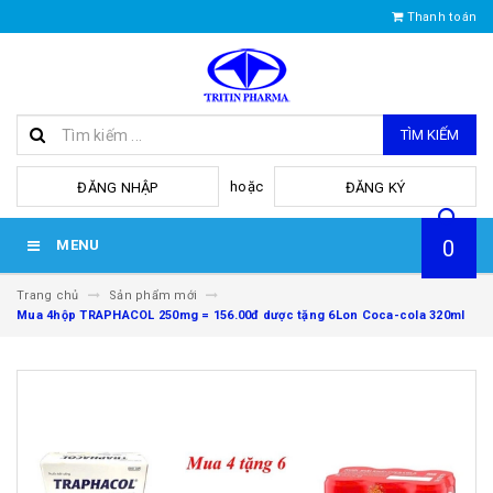
Thanh toán
TÌM KIẾM
hoặc
ĐĂNG NHẬP
ĐĂNG KÝ
0
MENU
Trang chủ
Sản phẩm mới
Mua 4hộp TRAPHACOL 250mg = 156.00đ dược tặng 6Lon Coca-cola 320ml