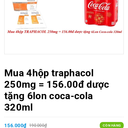
Mua 4hộp traphacol
250mg = 156.00đ dược
tặng 6lon coca-cola
320ml
156.000₫
190.000₫
CÒN HÀNG