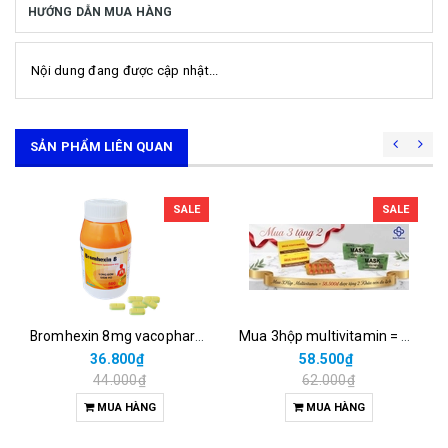
HƯỚNG DẪN MUA HÀNG
Nội dung đang được cập nhật...
SẢN PHẨM LIÊN QUAN
SALE
SALE
Bromhexin 8mg vacopharm (c/500v nén dài)
Mua 3hộp multivitamin = 58.500đ được tặng 2 khăn nén du lịch
36.800₫
58.500₫
44.000₫
62.000₫
MUA HÀNG
MUA HÀNG