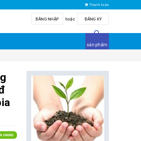
Thanh toán
ĐĂNG NHẬP
hoặc
ĐĂNG KÝ
sản phẩm
ng
đ
ia
N HÀNG