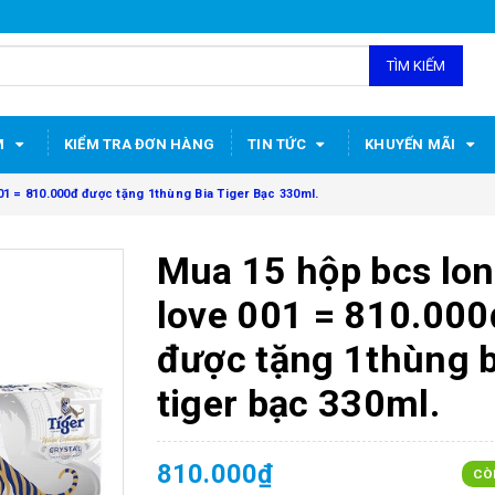
TÌM KIẾM
M
KIỂM TRA ĐƠN HÀNG
TIN TỨC
KHUYẾN MÃI
 = 810.000đ được tặng 1thùng Bia Tiger Bạc 330ml.
Mua 15 hộp bcs lo
love 001 = 810.000
được tặng 1thùng b
tiger bạc 330ml.
810.000₫
CÒ