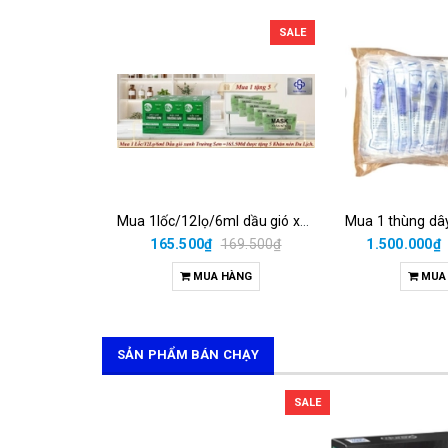
SALE
Mua 1lốc/12lọ/6ml dầu gió xanh đặt biệt trường sơn =165.500đ được tặng 5 khăn nén du lịch.
165.500₫
169.500₫
1.500.000₫
MUA HÀNG
MUA
SẢN PHẨM BÁN CHẠY
SALE