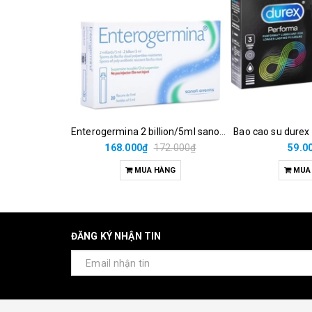
Enterogermina 2 billion/5ml sanofi (hộp/20ống/5ml)
Bao cao su durex
168.000₫
172.000₫
59.0
MUA HÀNG
MUA
ĐĂNG KÝ NHẬN TIN