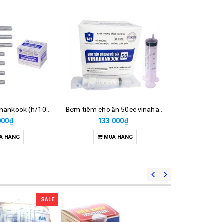
Kim số 23-vinahankook (h/100c)
Bơm tiêm cho ăn 50cc vinahankook (hộp/25cây)
000₫
133.000₫
11
A HÀNG
MUA HÀNG
M
SALE