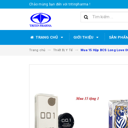
Chào mừng bạn đến với tritinpharma !
TRANG CHỦ
GIỚI THIỆU
SẢN PHẨ
Trang chủ
Thiết Bị Y Tế
Mua 15 Hộp BCS Long Love 001