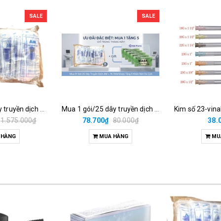
SALE
SALE
Mua 1 thùng dây truyền dịch am / 50gói/25 dây = 1.500.000đ
Mua 1 gói/25 dây truyền dịch am = 78.700đ được tặng 2 khăn nén du lịch.
1.575.000₫
78.700₫
80.000₫
38.
 HÀNG
MUA HÀNG
MU