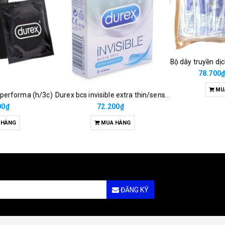
Bộ dây truyền dị
78.700
MU
 performa (h/3c)
Durex bcs invisible extra thin/sens 3s
00₫
72.200₫
 HÀNG
MUA HÀNG
ĐĂNG KÝ