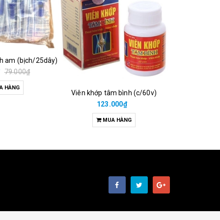
ch am (bịch/25dây)
₫
79.000₫
A HÀNG
Viên khớp tâm bình (c/60v)
38.00
123.000₫
M
MUA HÀNG