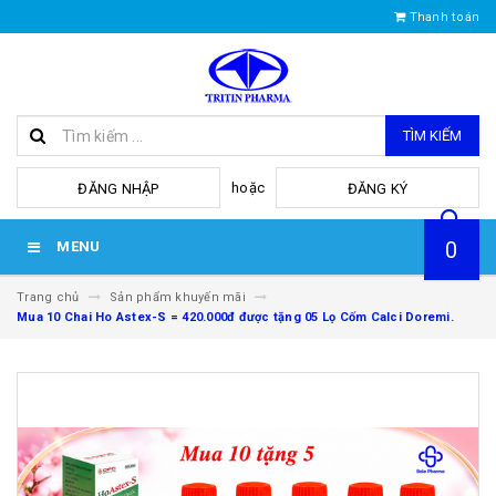
Thanh toán
TÌM KIẾM
hoặc
ĐĂNG NHẬP
ĐĂNG KÝ
0
MENU
Trang chủ
Sản phẩm khuyến mãi
Mua 10 Chai Ho Astex-S = 420.000đ được tặng 05 Lọ Cốm Calci Doremi.