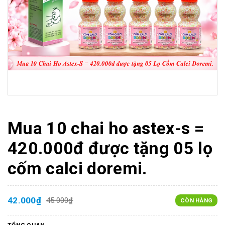
Mua 10 chai ho astex-s =
420.000đ được tặng 05 lọ
cốm calci doremi.
42.000₫
45.000₫
CÒN HÀNG