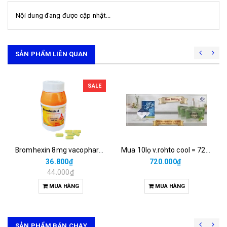
Nội dung đang được cập nhật...
SẢN PHẨM LIÊN QUAN
SALE
Bromhexin 8mg vacopharm (c/500v nén dài)
Mua 10lọ v.rohto cool = 720.000đ được tặng 5 khăn nén du lịch.
36.800₫
720.000₫
44.000₫
MUA HÀNG
MUA HÀNG
SẢN PHẨM BÁN CHẠY