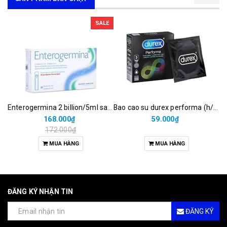
SALE
Enterogermina 2 billion/5ml sanofi (hộp/20ống/5ml)
Bao cao su durex performa (h/3c)
168.000₫
59.000₫
172.000₫
MUA HÀNG
MUA HÀNG
ĐĂNG KÝ NHẬN TIN
ĐĂNG KÝ