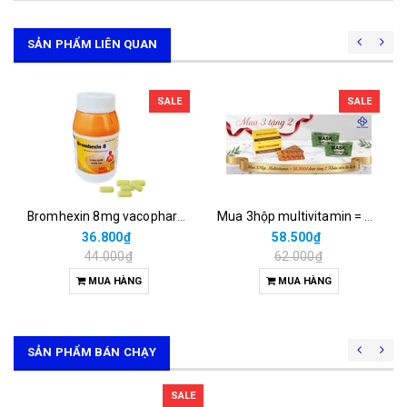
SẢN PHẨM LIÊN QUAN
SALE
SALE
Bromhexin 8mg vacopharm (c/500v nén dài)
Mua 3hộp multivitamin = 58.500đ được tặng 2 khăn nén du lịch
36.800₫
58.500₫
44.000₫
62.000₫
MUA HÀNG
MUA HÀNG
SẢN PHẨM BÁN CHẠY
SALE