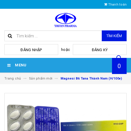
Thanh toán
TÌM KIẾM
hoặc
ĐĂNG NHẬP
ĐĂNG KÝ
0
MENU
Trang chủ
Sản phẩm mới
Magnesi B6 Tana Thành Nam (H/100v)