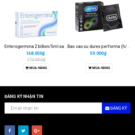
Enterogermina 2 billion/5ml sanofi (hộp/20ống/5ml)
Bao cao su durex performa (h/3c)
168.000₫
59.000₫
172.000₫
MUA HÀNG
MUA HÀNG
ĐĂNG KÝ NHẬN TIN
ĐĂNG KÝ