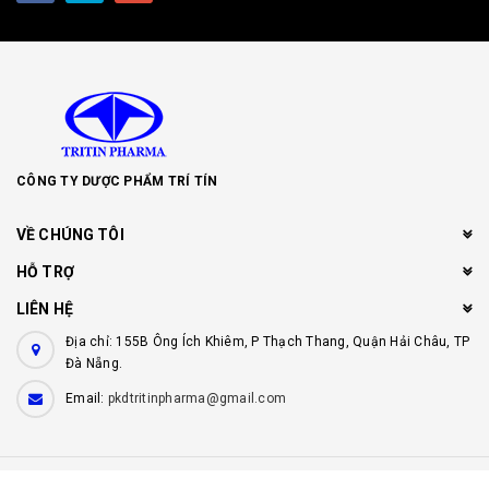
CÔNG TY DƯỢC PHẨM TRÍ TÍN
VỀ CHÚNG TÔI
HỖ TRỢ
LIÊN HỆ
Địa chỉ: 155B Ông Ích Khiêm, P Thạch Thang, Quận Hải Châu, TP
Đà Nẵng.
Email:
pkdtritinpharma@gmail.com
© Bản quyền thuộc về
Công ty dược phẩm Trí Tín