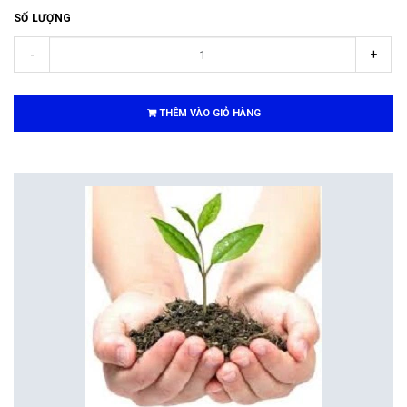
SỐ LƯỢNG
-
+
THÊM VÀO GIỎ HÀNG