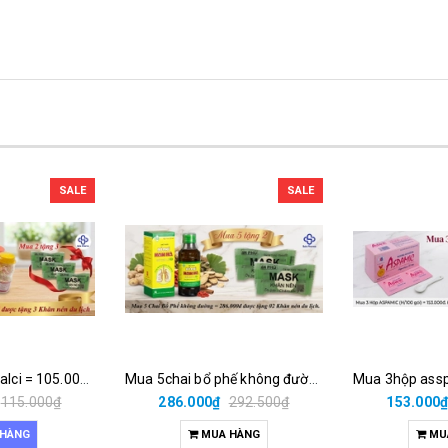
SALE
SALE
Mua 2 lốc cốm calci = 105.000đ được tặng 3 khăn nén du lịch
Mua 5chai bổ phế không đường = 286.000đ được tặng 02 khăn nén du lịch.
115.000₫
286.000₫
292.500₫
153.000
 HÀNG
MUA HÀNG
MU