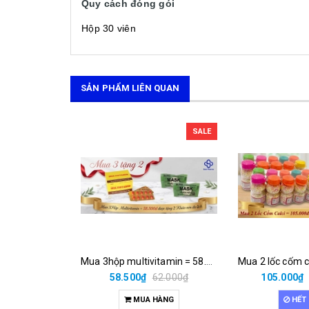
Quy cách đóng gói
Hộp 30 viên
SẢN PHẨM LIÊN QUAN
SALE
Mua 3hộp multivitamin = 58.500đ được tặng 2 khăn nén du lịch
58.500₫
62.000₫
105.000₫
MUA HÀNG
HẾT