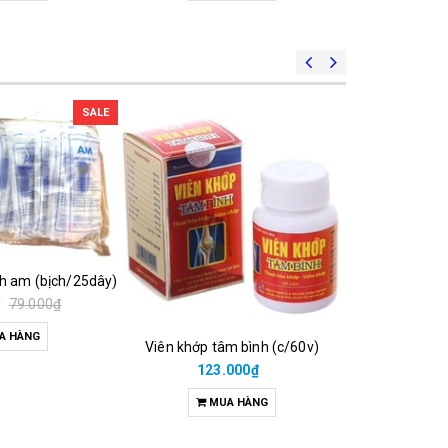
SALE
ch am (bịch/25dây)
₫
79.000₫
A HÀNG
Viên khớp tâm bình (c/60v)
38.00
123.000₫
M
MUA HÀNG