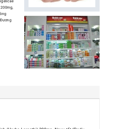
igelicae
) 200mg,
hòng
, Đương