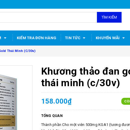
TÌM KIẾM
M
KIỂM TRA ĐƠN HÀNG
TIN TỨC
KHUYẾN MÃI
old Thái Minh (C/30v)
Khương thảo đan g
thái minh (c/30v)
158.000₫
CÒ
TỔNG QUAN
Thành phần Cho một viên 500mg KGA1 (tương đươ