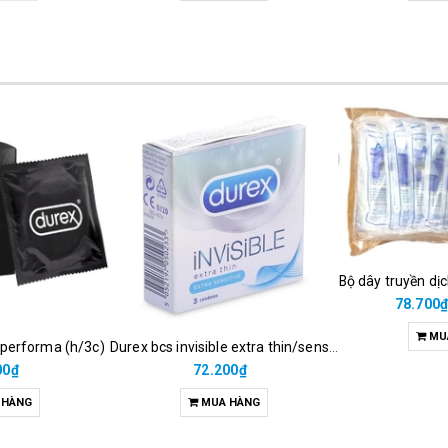
Bộ dây truyền dị
78.700
MU
 performa (h/3c)
Durex bcs invisible extra thin/sens 3s
00₫
72.200₫
 HÀNG
MUA HÀNG