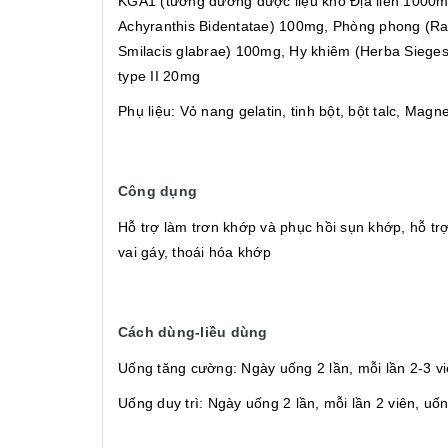
KGA1 (tương đương dược liệu khô Địa liên 1000mg
Achyranthis Bidentatae) 100mg, Phòng phong (Ra
Smilacis glabrae) 100mg, Hy khiêm (Herba Siege
type II 20mg
Phụ liệu: Vỏ nang gelatin, tinh bột, bột talc, Magn
Công dụng
Hỗ trợ làm trơn khớp và phục hồi sụn khớp, hỗ tr
vai gáy, thoái hóa khớp
Cách dùng-liều dùng
Uống tăng cường: Ngày uống 2 lần, mỗi lần 2-3 vi
Uống duy trì: Ngày uống 2 lần, mỗi lần 2 viên, uốn