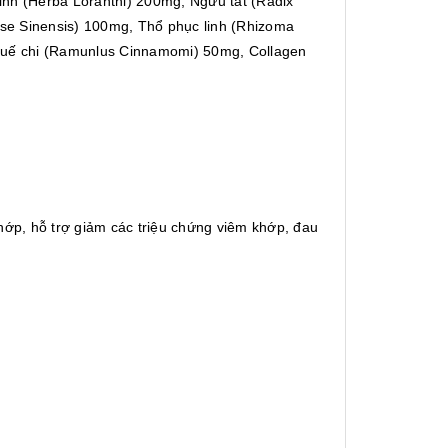
inh (Herba Loranthi) 200mg, Ngưu tất (Radix
se Sinensis) 100mg, Thổ phục linh (Rhizoma
 Quế chi (Ramunlus Cinnamomi) 50mg, Collagen
hớp, hỗ trợ giảm các triệu chứng viêm khớp, đau