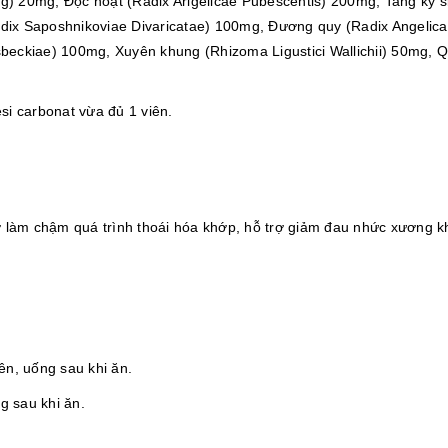
) 20mg, Độc hoạt (Radix Arigelicae Pubescentis) 200mg, Tang ký s
dix Saposhnikoviae Divaricatae) 100mg, Đương quy (Radix Angelica
sbeckiae) 100mg, Xuyên khung (Rhizoma Ligustici Wallichii) 50mg,
esi carbonat vừa đủ 1 viên.
ợ làm chậm quá trình thoái hóa khớp, hỗ trợ giảm đau nhức xương k
ên, uống sau khi ăn.
g sau khi ăn.