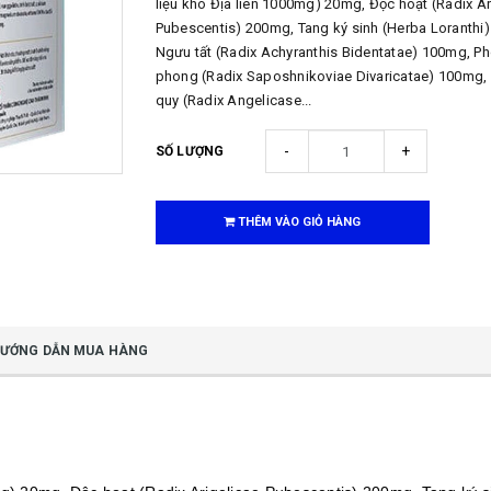
liệu khô Địa liên 1000mg) 20mg, Độc hoạt (Radix Ar
Pubescentis) 200mg, Tang ký sinh (Herba Loranthi
Ngưu tất (Radix Achyranthis Bidentatae) 100mg, P
phong (Radix Saposhnikoviae Divaricatae) 100mg
quy (Radix Angelicase...
-
+
SỐ LƯỢNG
THÊM VÀO GIỎ HÀNG
ƯỚNG DẪN MUA HÀNG