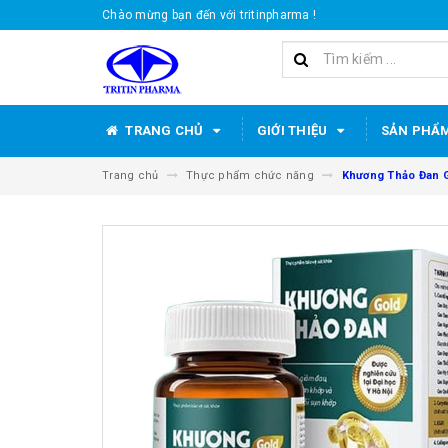
Chào mừng bạn đến với tritinpharma !
TRANG CHỦ
GIỚI THIỆU
SẢN PHẨ
Trang chủ
Thực phẩm chức năng
Khương Thảo Đan G