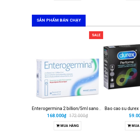
SẢN PHẨM BÁN CHẠY
SALE
Enterogermina 2 billion/5ml sanofi (hộp/20ống/5ml)
Bao cao su durex
168.000₫
172.000₫
59.0
MUA HÀNG
MUA