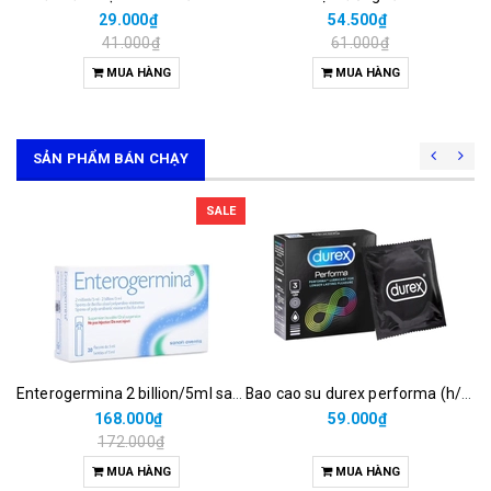
29.000₫
54.500₫
41.000₫
61.000₫
MUA HÀNG
MUA HÀNG
SẢN PHẨM BÁN CHẠY
SALE
Enterogermina 2 billion/5ml sanofi (hộp/20ống/5ml)
Bao cao su durex performa (h/3c)
168.000₫
59.000₫
172.000₫
MUA HÀNG
MUA HÀNG