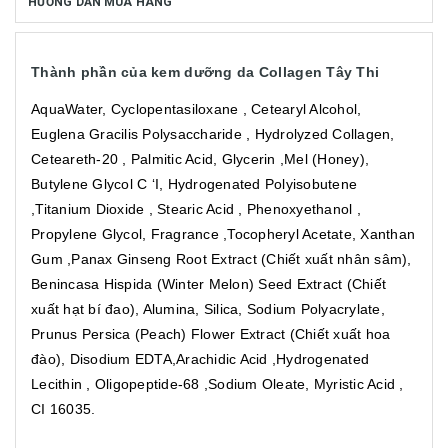
HƯỚNG DẪN MUA HÀNG
Thành phần của kem dưỡng da Collagen Tây Thi
AquaWater, Cyclopentasiloxane , Cetearyl Alcohol,
Euglena Gracilis Polysaccharide , Hydrolyzed Collagen,
Ceteareth-20 , Palmitic Acid, Glycerin ,Mel (Honey),
Butylene Glycol C ‘I, Hydrogenated Polyisobutene
,Titanium Dioxide , Stearic Acid , Phenoxyethanol ,
Propylene Glycol, Fragrance ,Tocopheryl Acetate, Xanthan
Gum ,Panax Ginseng Root Extract (Chiết xuất nhân sâm),
Benincasa Hispida (Winter Melon) Seed Extract (Chiết
xuất hạt bí đao), Alumina, Silica, Sodium Polyacrylate,
Prunus Persica (Peach) Flower Extract (Chiết xuất hoa
đào), Disodium EDTA,Arachidic Acid ,Hydrogenated
Lecithin , Oligopeptide-68 ,Sodium Oleate, Myristic Acid ,
CI 16035.