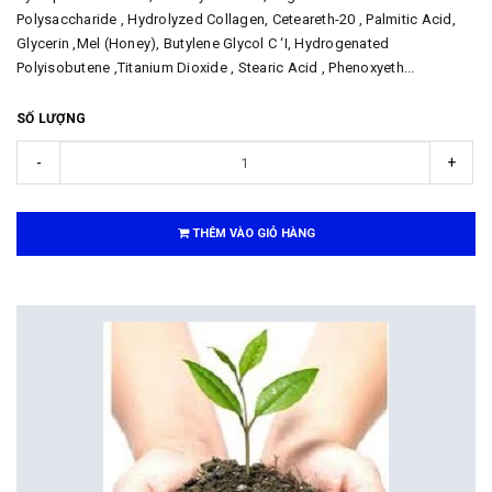
Polysaccharide , Hydrolyzed Collagen, Ceteareth-20 , Palmitic Acid,
Glycerin ,Mel (Honey), Butylene Glycol C ‘I, Hydrogenated
Polyisobutene ,Titanium Dioxide , Stearic Acid , Phenoxyeth...
SỐ LƯỢNG
-
+
THÊM VÀO GIỎ HÀNG