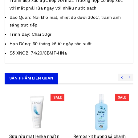
Tránh tiếp xúc trực tiếp với mắt. Trường hợp có tiếp xúc
với mắt phải rửa ngay với nhiều nước sạch.
Bảo Quản: Nơi khô mát, nhiệt độ dưới 30oC, tránh ánh
sáng trực tiếp
Trình Bày: Chai 30gr
Hạn Dùng: 60 tháng kể từ ngày sản xuất
Số XNCB: 74/20/CBMP-HNa
SẢN PHẨM LIÊN QUAN
SALE
SALE
Sữa rửa mặt lenka nhất nhất (t/50ml)
Remos xịt hương sả chanh rohto (chai/150ml)