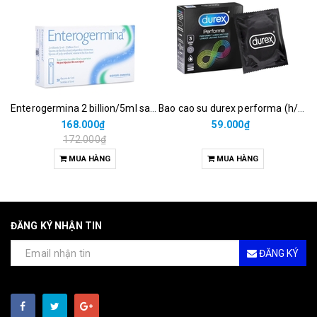
Enterogermina 2 billion/5ml sanofi (hộp/20ống/5ml)
Bao cao su durex performa (h/3c)
168.000₫
59.000₫
172.000₫
MUA HÀNG
MUA HÀNG
ĐĂNG KÝ NHẬN TIN
ĐĂNG KÝ