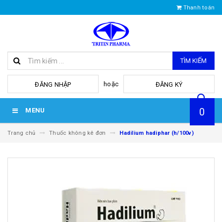
Thanh toán
TÌM KIẾM
hoặc
ĐĂNG NHẬP
ĐĂNG KÝ
0
MENU
Trang chủ
Thuốc không kê đơn
Hadilium hadiphar (h/100v)