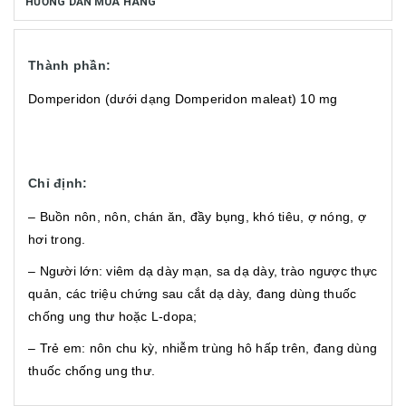
HƯỚNG DẪN MUA HÀNG
Thành phần:
Domperidon (dưới dạng Domperidon maleat) 10 mg
Chỉ định:
– Buồn nôn, nôn, chán ăn, đầy bụng, khó tiêu, ợ nóng, ợ
hơi trong.
– Người lớn: viêm dạ dày mạn, sa dạ dày, trào ngược thực
quản, các triệu chứng sau cắt dạ dày, đang dùng thuốc
chống ung thư hoặc L-dopa;
– Trẻ em: nôn chu kỳ, nhiễm trùng hô hấp trên, đang dùng
thuốc chống ung thư.