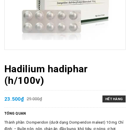
Hadilium hadiphar
(h/100v)
23.500₫
29.000₫
HẾT HÀNG
TỔNG QUAN
Thành phần: Domperidon (dưới dạng Domperidon maleat) 10 mg Chỉ
định: – Buồn nôn, nôn, chán ăn, đầy bụng, khó tiêu, ợ nóng, ợ hơi