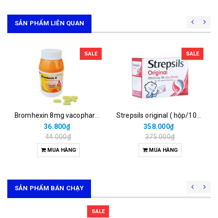
SẢN PHẨM LIÊN QUAN
SALE
SALE
Bromhexin 8mg vacopharm (c/500v nén dài)
Strepsils original ( hộp/100vỹ/2 viên)
36.800₫
358.000₫
44.000₫
375.000₫
MUA HÀNG
MUA HÀNG
SẢN PHẨM BÁN CHẠY
SALE