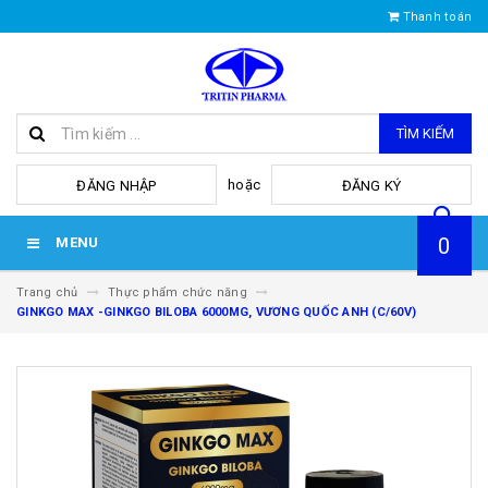
Thanh toán
TÌM KIẾM
hoặc
ĐĂNG NHẬP
ĐĂNG KÝ
0
MENU
Trang chủ
Thực phẩm chức năng
GINKGO MAX -GINKGO BILOBA 6000MG, VƯƠNG QUỐC ANH (C/60V)