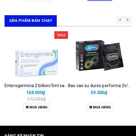
SẢN PHẨM BÁN CHẠY
SALE
Enterogermina 2 billion/5ml sanofi (hộp/20ống/5ml)
Bao cao su durex performa (h/3c)
168.000₫
59.000₫
172.000₫
MUA HÀNG
MUA HÀNG