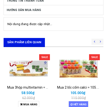
THÔNG TIN THANH TOÁN
HƯỚNG DẪN MUA HÀNG
Nội dung đang được cập nhật...
SẢN PHẨM LIÊN QUAN
SALE
SALE
Mua 3hộp multivitamin = 58.500đ được tặng 2 khăn nén du lịch
Mua 2 lốc cốm calci = 105.000đ được tặng 3 khăn nén du lịch
58.500₫
105.000₫
62.000₫
115.000₫
MUA HÀNG
HẾT HÀNG