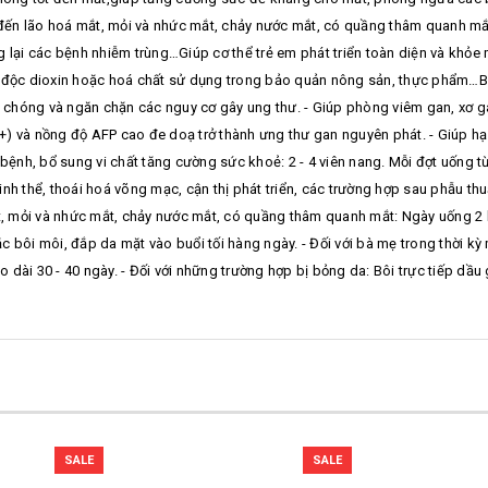
 đến lão hoá mắt, mỏi và nhức mắt, chảy nước mắt, có quầng thâm quanh mắt.
ại các bệnh nhiễm trùng…Giúp cơ thể trẻ em phát triển toàn diện và khỏe
 độc dioxin hoặc hoá chất sử dụng trong bảo quản nông sản, thực phẩm…Bện
hóng và ngăn chặn các nguy cơ gây ung thư. - Giúp phòng viêm gan, xơ gan
+) và nồng độ AFP cao đe doạ trở thành ưng thư gan nguyên phát. - Giúp h
nh, bổ sung vi chất tăng cường sức khoẻ: 2 - 4 viên nang. Mỗi đợt uống t
nh thể, thoái hoá võng mạc, cận thị phát triển, các trường hợp sau phẫu th
ắt, mỏi và nhức mắt, chảy nước mắt, có quầng thâm quanh mắt: Ngày uống 2 
 bôi môi, đắp da mặt vào buổi tối hàng ngày. - Đối với bà mẹ trong thời kỳ 
o dài 30 - 40 ngày. - Đối với những trường hợp bị bỏng da: Bôi trực tiếp dầu 
SALE
SALE