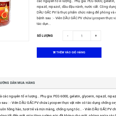
các nguyên tố vi lượng… Phụ gia: PEG 6000, gelatin, 
nipazil, nipazol, dầu đậu nành, nước cất. Công dụng
DẦU GẤC PV là thực phẩm chức năng để phòng và 
bệnh sau : - Viên DẦU GẤC PV chứa Lycopen thực v
tác dụn...
-
+
SỐ LƯỢNG
THÊM VÀO GIỎ HÀNG
ƯỚNG DẪN MUA HÀNG
 các nguyên tố vi lượng… Phụ gia: PEG 6000, gelatin, glycerin, nipazil, ni
sau : - Viên DẦU GẤC PV chứa Lycopen thực vật nên có tác dụng chống ox
luôn hồng hào, tươi trẻ và mịn màng, chống rụng tóc… - Viên DẦU GẤC PV ch
ông tốt đến mắt,giúp tăng cường sức đề kháng cho mắt, phòng ngừa các b