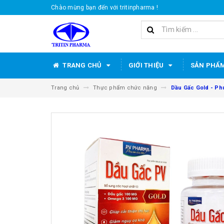
Chào mừng bạn đến với tritinpharma !
TRANG CHỦ
GIỚI THIỆU
SẢN PHẨ
Trang chủ
Thực phẩm chức năng
Dầu Gấc Gold - Phú