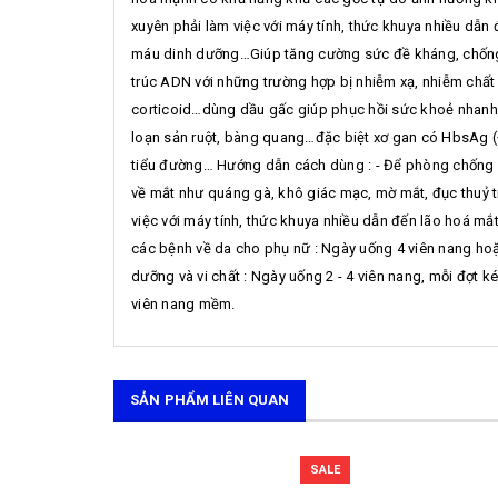
xuyên phải làm việc với máy tính, thức khuya nhiều dẫn
máu dinh dưỡng…Giúp tăng cường sức đề kháng, chống l
trúc ADN với những trường hợp bị nhiễm xạ, nhiễm chất
corticoid…dùng dầu gấc giúp phục hồi sức khoẻ nhanh c
loạn sản ruột, bàng quang…đặc biệt xơ gan có HbsAg (
tiểu đường… Hướng dẫn cách dùng : - Để phòng chống bệ
về mắt như quáng gà, khô giác mạc, mờ mắt, đục thuỷ ti
việc với máy tính, thức khuya nhiều dẫn đến lão hoá m
các bệnh về da cho phụ nữ : Ngày uống 4 viên nang hoặc
dưỡng và vi chất : Ngày uống 2 - 4 viên nang, mỗi đợt ké
viên nang mềm.
SẢN PHẨM LIÊN QUAN
SALE