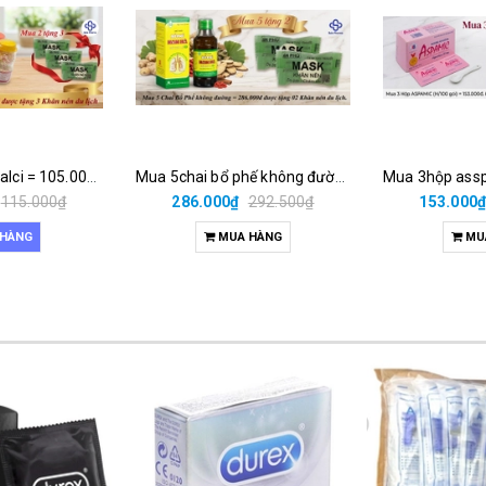
Mua 2 lốc cốm calci = 105.000đ được tặng 3 khăn nén du lịch
Mua 5chai bổ phế không đường = 286.000đ được tặng 02 khăn nén du lịch.
115.000₫
286.000₫
292.500₫
153.000
 HÀNG
MUA HÀNG
MU