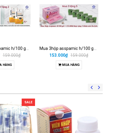
Mua 3hộp asspamic h/100 goí = 153.000đ được tặng 2 gói dầu gội nấm newgifar/6ml
Mua 3hộp asspamic h/100 goí = 153.000đ được tặng 5 khăn nén du lịch.
₫
159.000₫
153.000₫
159.000₫
99
A HÀNG
MUA HÀNG
M
SALE