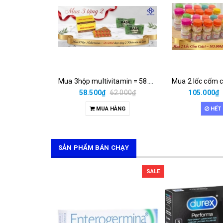
Mua 3hộp multivitamin = 58.500đ được tặng 2 khăn nén du lịch
58.500₫
62.000₫
105.000₫
MUA HÀNG
HẾT
SẢN PHẨM BÁN CHẠY
SALE