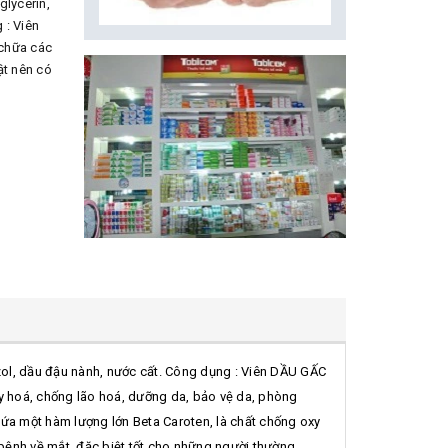
glycerin,
 : Viên
chữa các
ật nên có
pazol, dầu đậu nành, nước cất. Công dụng : Viên DẦU GẤC
y hoá, chống lão hoá, dưỡng da, bảo vệ da, phòng
ứa một hàm lượng lớn Beta Caroten, là chất chống oxy
ệnh về mắt, đặc biệt tốt cho những người thường