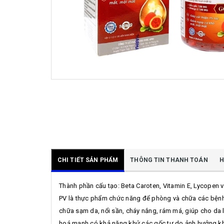
CHI TIẾT SẢN PHẨM
THÔNG TIN THANH TOÁN
H
Thành phần cấu tạo: Beta Caroten, Vitamin E, Lycopen và
PV là thực phẩm chức năng để phòng và chữa các bệnh 
chữa sạm da, nổi sần, cháy nắng, rám má, giúp cho da 
hoá mạnh có khả năng khử các gốc tự do ảnh hưởng kh