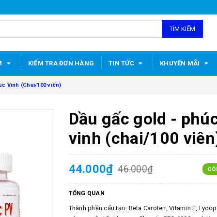
TÌM KIẾM
M
KIỂM TRA ĐƠN HÀNG
TIN TỨC
KHUYẾN MÃI
c Vinh (Chai/100 viên)
Dầu gấc gold - phú
vinh (chai/100 viên
44.000₫
46.000₫
CÒ
TỔNG QUAN
Thành phần cấu tạo: Beta Caroten, Vitamin E, Lycop