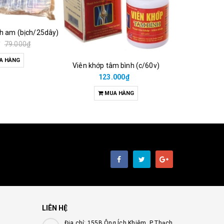
ch am (bịch/25dây)
₫
79.000₫
A HÀNG
Viên khớp tâm bình (c/60v)
38.00
123.000₫
M
MUA HÀNG
LIÊN HỆ
Địa chỉ: 155B Ông Ích Khiêm, P Thạch