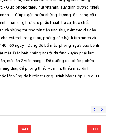
 - Giúp phòng thiếu hụt vitamin, suy dinh dưỡng, thiếu
 mạnh… - Giúp ngăn ngừa những thương tổn trong cấu
h nhân ung thư sau phẫu thuật, tia xạ, hoá chất,
 và những thương tổn tiền ung thư, viêm teo dạ dày,
ạ cholesterol trong máu, phòng các bệnh tim mạch và
ừ 40 - 60 ngày. - Dùng để bổ mắt, phòng ngừa các bệnh
uật mắt. Đặc biệt những người thường xuyên phải làm
lần, mỗi lần 2 viên nang. - Để dưỡng da, phòng chữa
mang thai, để phòng thiếu vitamin, thiếu máu dinh
gấc lên vùng da bị tổn thương. Trình bày : Hộp 1 lọ x 100
SALE
SALE