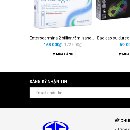
Enterogermina 2 billion/5ml sanofi (hộp/20ống/5ml)
Bao cao su durex
168.000₫
172.000₫
59.0
MUA HÀNG
MUA
ĐĂNG KÝ NHẬN TIN
VỀ CHÚ
Trang 