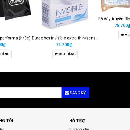
Bộ dây truyền dị
78.700
MU
 performa (h/3c)
Durex bcs invisible extra thin/sens 3s
00₫
72.200₫
 HÀNG
MUA HÀNG
ĐĂNG KÝ
NG TÔI
HỖ TRỢ
chủ
Trang chủ