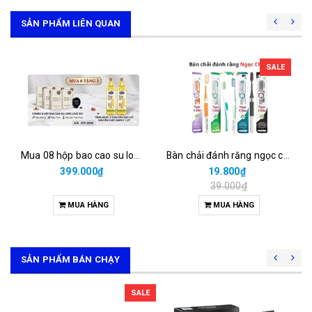
SẢN PHẨM LIÊN QUAN
SALE
Mua 08 hộp bao cao su long love 001 = 399.000đ được tặng 02 chai dầu gạo lứt 1 lít
Bàn chải đánh răng ngọc châu than hoạt tính (vỉ/1cái)
399.000₫
19.800₫
39.000₫
MUA HÀNG
MUA HÀNG
SẢN PHẨM BÁN CHẠY
SALE