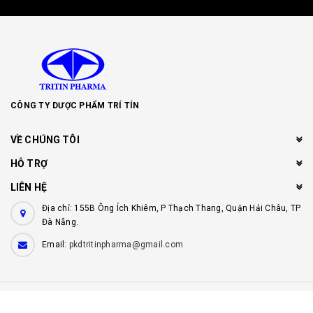
CÔNG TY DƯỢC PHẨM TRÍ TÍN
VỀ CHÚNG TÔI
HỖ TRỢ
LIÊN HỆ
Địa chỉ: 155B Ông Ích Khiêm, P Thạch Thang, Quận Hải Châu, TP
Đà Nẵng.
Email:
pkdtritinpharma@gmail.com
© Bản quyền thuộc về
Công ty dược phẩm Trí Tín
Cung cấp bởi
Sapo