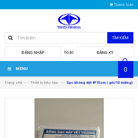
Thanh toán
TÌM KIẾM
hoặc
ĐĂNG NHẬP
ĐĂNG KÝ
0
MENU
Trang chủ
Thiết bị tiêu hao
Gạc không dệt 8*15cm ( gói/10 miếng)