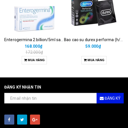
Enterogermina 2 billion/5ml sanofi (hộp/20ống/5ml)
Bao cao su durex performa (h/3c)
168.000₫
59.000₫
172.000₫
MUA HÀNG
MUA HÀNG
ĐĂNG KÝ NHẬN TIN
ĐĂNG KÝ