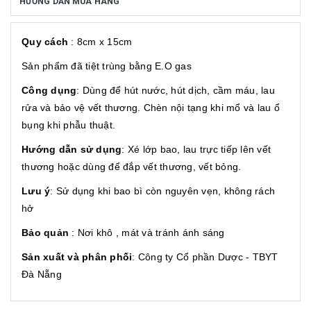
HƯỚNG DẪN MUA HÀNG
Quy cách
: 8cm x 15cm
Sản phẩm đã tiệt trùng bằng E.O gas
Công dụng
: Dùng để hút nước, hút dịch, cầm máu, lau
rửa và bảo vệ vết thương. Chèn nội tạng khi mổ và lau ổ
bụng khi phẫu thuật.
Hướng dẫn sử dụng
: Xé lớp bao, lau trực tiếp lên vết
thương hoặc dùng để đắp vết thương, vết bỏng.
Lưu ý
: Sử dụng khi bao bì còn nguyên vẹn, không rách
hở
Bảo quản
: Nơi khô , mát và tránh ánh sáng
Sản xuất và phân phối
: Công ty Cổ phần Dược - TBYT
Đà Nẵng