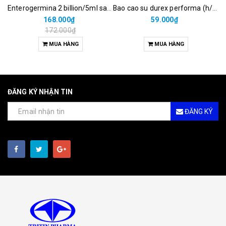
Enterogermina 2 billion/5ml sanofi (hộp/20ống/5ml)
Bao cao su durex performa (h/3c)
168.000₫
59.000₫
172.000₫
MUA HÀNG
MUA HÀNG
ĐĂNG KÝ NHẬN TIN
ĐĂNG KÝ