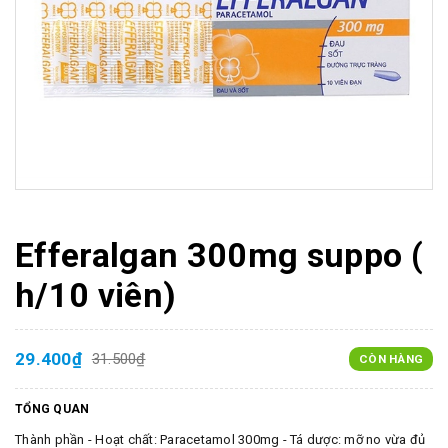
Efferalgan 300mg suppo (
h/10 viên)
29.400₫
31.500₫
CÒN HÀNG
TỔNG QUAN
Thành phần - Hoạt chất: Paracetamol 300mg - Tá dược: mỡ no vừa đủ