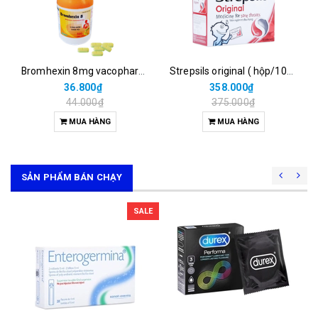
Bromhexin 8mg vacopharm (c/500v nén dài)
Strepsils original ( hộp/100vỹ/2 viên)
36.800₫
358.000₫
44.000₫
375.000₫
MUA HÀNG
MUA HÀNG
SẢN PHẨM BÁN CHẠY
SALE