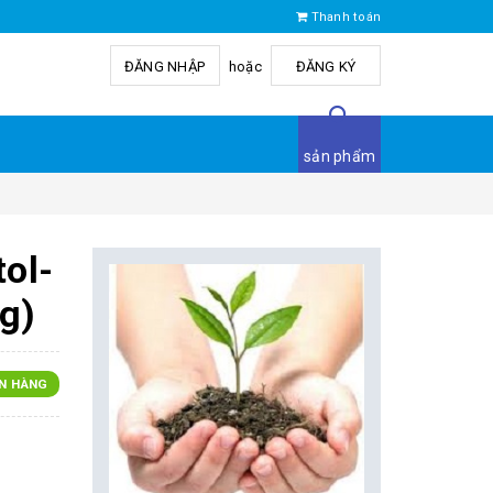
Thanh toán
ĐĂNG NHẬP
hoặc
ĐĂNG KÝ
sản phẩm
tol-
g)
N HÀNG