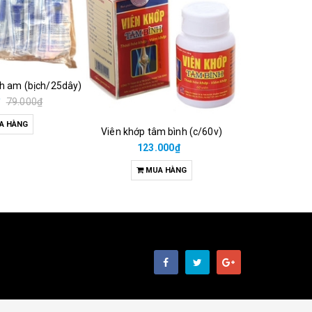
ch am (bịch/25dây)
₫
79.000₫
A HÀNG
Viên khớp tâm bình (c/60v)
38.00
123.000₫
M
MUA HÀNG