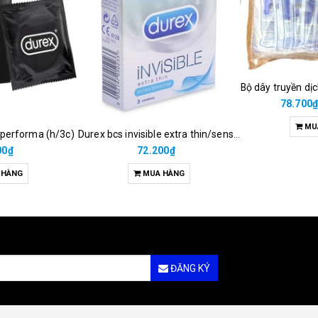
Bộ dây truyền dị
78.700
MU
 performa (h/3c)
Durex bcs invisible extra thin/sens 3s
00₫
72.200₫
 HÀNG
MUA HÀNG
ĐĂNG KÝ