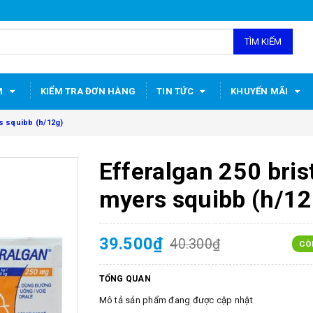
TÌM KIẾM
M
KIỂM TRA ĐƠN HÀNG
TIN TỨC
KHUYẾN MÃI
s squibb (h/12g)
Efferalgan 250 bris
myers squibb (h/12
39.500₫
40.300₫
CÒ
TỔNG QUAN
Mô tả sản phẩm đang được cập nhật