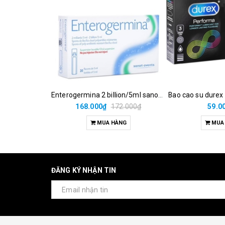
Enterogermina 2 billion/5ml sanofi (hộp/20ống/5ml)
Bao cao su durex
168.000₫
172.000₫
59.0
MUA HÀNG
MUA
ĐĂNG KÝ NHẬN TIN