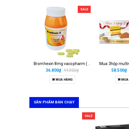
SALE
Bromhexin 8mg vacopharm (c/500v nén dài)
36.800₫
44.000₫
58.500₫
MUA HÀNG
MUA
SẢN PHẨM BÁN CHẠY
SALE