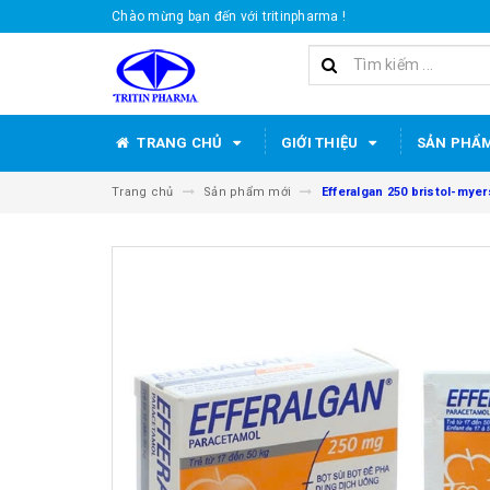
Chào mừng bạn đến với tritinpharma !
TRANG CHỦ
GIỚI THIỆU
SẢN PHẨ
Trang chủ
Sản phẩm mới
Efferalgan 250 bristol-myer