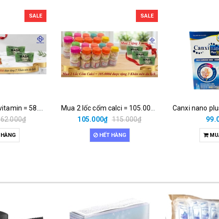
SALE
SALE
Mua 3hộp multivitamin = 58.500đ được tặng 2 khăn nén du lịch
Mua 2 lốc cốm calci = 105.000đ được tặng 3 khăn nén du lịch
62.000₫
105.000₫
115.000₫
99.
 HÀNG
HẾT HÀNG
MU