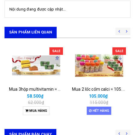
Nội dung đang được cập nhật...
SẢN PHẨM LIÊN QUAN
SALE
SALE
Mua 3hộp multivitamin = 58.500đ được tặng 2 khăn nén du lịch
Mua 2 lốc cốm calci = 105.000đ được tặng 3 khăn nén du lịch
58.500₫
105.000₫
62.000₫
115.000₫
MUA HÀNG
HẾT HÀNG
SẢN PHẨM BÁN CHẠY