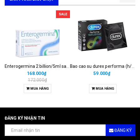
SALE
Enterogermina 2 billion/5ml sanofi (hộp/20ống/5ml)
Bao cao su durex performa (h/3c)
168.000₫
59.000₫
172.000₫
MUA HÀNG
MUA HÀNG
ĐĂNG KÝ NHẬN TIN
ĐĂNG KÝ