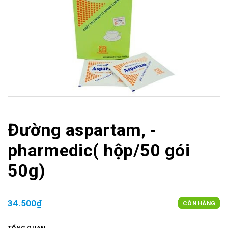
Đường aspartam, -
pharmedic( hộp/50 gói
50g)
34.500₫
CÒN HÀNG