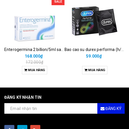
SALE
Enterogermina 2 billion/5ml sanofi (hộp/20ống/5ml)
Bao cao su durex performa (h/3c)
168.000₫
59.000₫
172.000₫
MUA HÀNG
MUA HÀNG
ĐĂNG KÝ NHẬN TIN
ĐĂNG KÝ