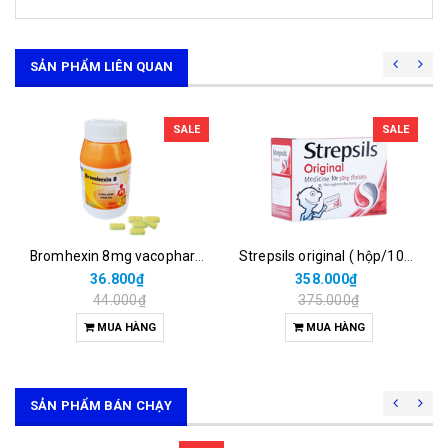
SẢN PHẨM LIÊN QUAN
SALE
SALE
Bromhexin 8mg vacopharm (c/500v nén dài)
Strepsils original ( hộp/100vỹ/2 viên)
36.800₫
358.000₫
44.000₫
375.000₫
MUA HÀNG
MUA HÀNG
SẢN PHẨM BÁN CHẠY