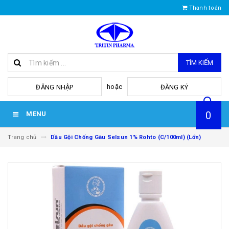
Thanh toán
TÌM KIẾM
hoặc
ĐĂNG NHẬP
ĐĂNG KÝ
0
MENU
Trang chủ
Dầu Gội Chống Gàu Selsun 1% Rohto (C/100ml) (Lớn)