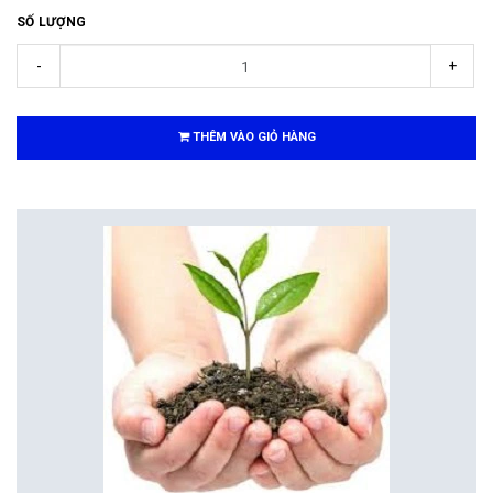
SỐ LƯỢNG
-
+
THÊM VÀO GIỎ HÀNG