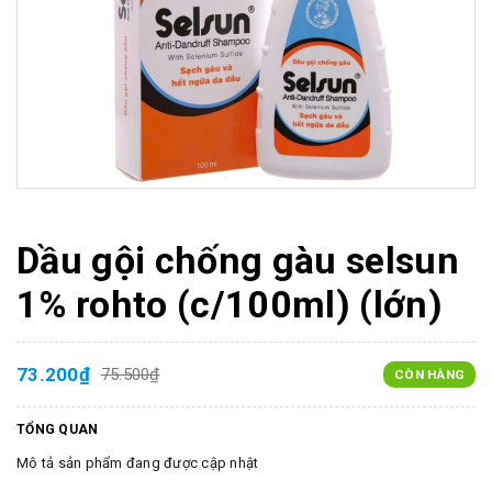
Dầu gội chống gàu selsun
1% rohto (c/100ml) (lớn)
73.200₫
75.500₫
CÒN HÀNG
TỔNG QUAN
Mô tả sản phẩm đang được cập nhật