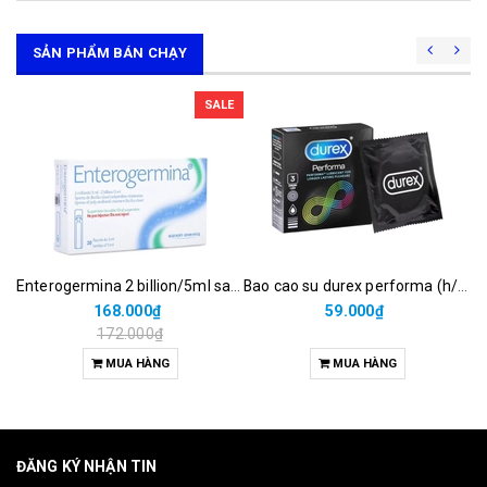
SẢN PHẨM BÁN CHẠY
SALE
Enterogermina 2 billion/5ml sanofi (hộp/20ống/5ml)
Bao cao su durex performa (h/3c)
168.000₫
59.000₫
172.000₫
MUA HÀNG
MUA HÀNG
ĐĂNG KÝ NHẬN TIN