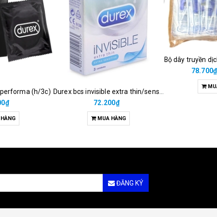
Bộ dây truyền dị
78.700
MU
 performa (h/3c)
Durex bcs invisible extra thin/sens 3s
00₫
72.200₫
 HÀNG
MUA HÀNG
ĐĂNG KÝ