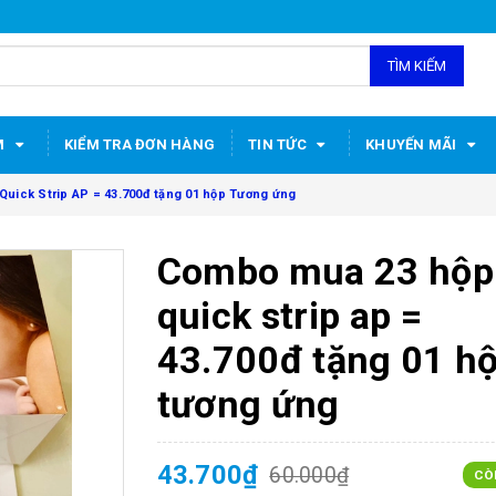
TÌM KIẾM
M
KIỂM TRA ĐƠN HÀNG
TIN TỨC
KHUYẾN MÃI
uick Strip AP = 43.700đ tặng 01 hộp Tương ứng
Combo mua 23 hộp
quick strip ap =
43.700đ tặng 01 h
tương ứng
43.700₫
60.000₫
CÒ