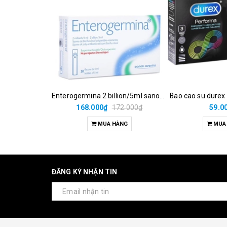
Enterogermina 2 billion/5ml sanofi (hộp/20ống/5ml)
Bao cao su durex
168.000₫
172.000₫
59.0
MUA HÀNG
MUA
ĐĂNG KÝ NHẬN TIN