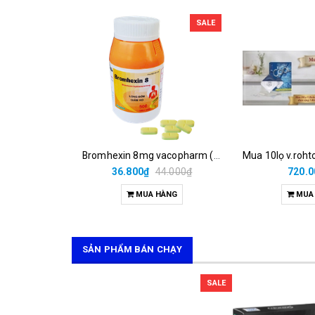
SALE
Bromhexin 8mg vacopharm (c/500v nén dài)
36.800₫
44.000₫
720.0
MUA HÀNG
MUA
SẢN PHẨM BÁN CHẠY
SALE