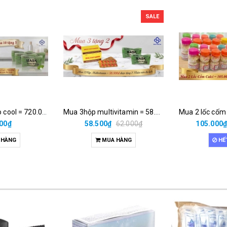
SALE
Mua 10lọ v.rohto cool = 720.000đ được tặng 5 khăn nén du lịch.
Mua 3hộp multivitamin = 58.500đ được tặng 2 khăn nén du lịch
00₫
58.500₫
62.000₫
105.000
 HÀNG
MUA HÀNG
HẾ