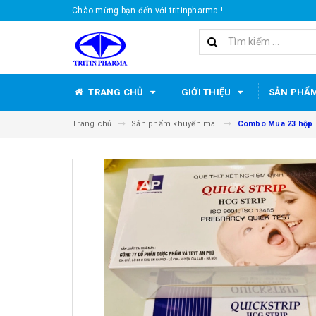
Chào mừng bạn đến với tritinpharma !
TRANG CHỦ
GIỚI THIỆU
SẢN PHẨ
Trang chủ
Sản phẩm khuyến mãi
Combo Mua 23 hộp Q