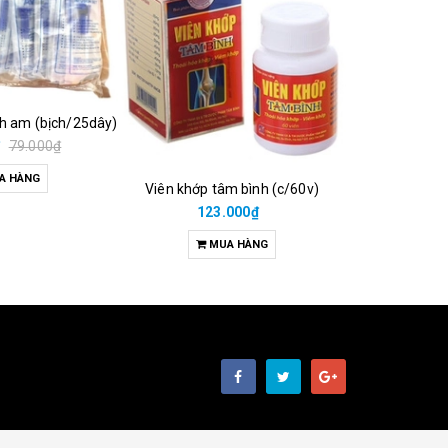
ch am (bịch/25dây)
₫
79.000₫
A HÀNG
Viên khớp tâm bình (c/60v)
38.00
123.000₫
M
MUA HÀNG