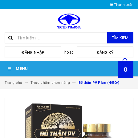
Thanh toán
TÌM KIẾM
hoặc
ĐĂNG NHẬP
ĐĂNG KÝ
0
MENU
Trang chủ
Thực phẩm chức năng
Bổ thận PV Plus (H/50v)