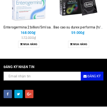
Enterogermina 2 billion/5ml sanofi (hộp/20ống/5ml)
Bao cao su durex performa (h/3c)
168.000₫
59.000₫
172.000₫
MUA HÀNG
MUA HÀNG
ĐĂNG KÝ NHẬN TIN
ĐĂNG KÝ