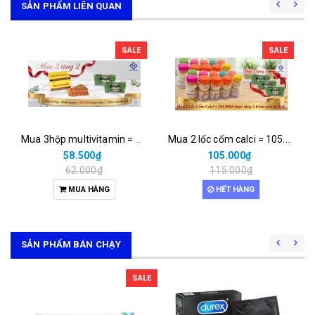
SẢN PHẨM LIÊN QUAN
SALE
SALE
Mua 3hộp multivitamin = 58.500đ được tặng 2 khăn nén du lịch
Mua 2 lốc cốm calci = 105.000đ được tặng 3 khăn nén du lịch
58.500₫
105.000₫
62.000₫
115.000₫
MUA HÀNG
HẾT HÀNG
SẢN PHẨM BÁN CHẠY
SALE