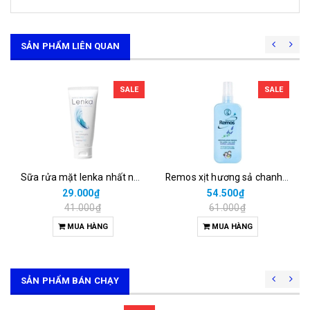
SẢN PHẨM LIÊN QUAN
SALE
SALE
Sữa rửa mặt lenka nhất nhất (t/50ml)
Remos xịt hương sả chanh rohto (chai/150ml)
29.000₫
54.500₫
41.000₫
61.000₫
MUA HÀNG
MUA HÀNG
SẢN PHẨM BÁN CHẠY