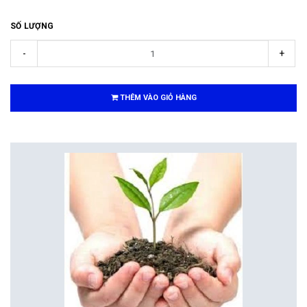
SỐ LƯỢNG
-
+
THÊM VÀO GIỎ HÀNG