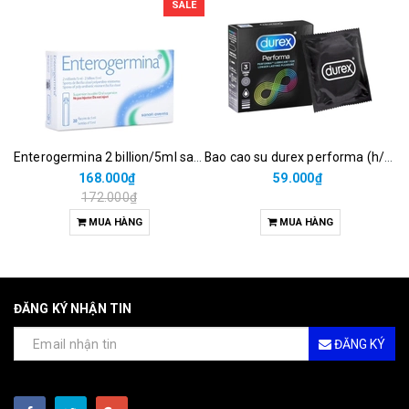
SALE
Enterogermina 2 billion/5ml sanofi (hộp/20ống/5ml)
Bao cao su durex performa (h/3c)
168.000₫
59.000₫
172.000₫
MUA HÀNG
MUA HÀNG
ĐĂNG KÝ NHẬN TIN
ĐĂNG KÝ