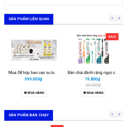
SẢN PHẨM LIÊN QUAN
SALE
Mua 08 hộp bao cao su long love 001 = 399.000đ được tặng 02 chai dầu gạo lứt 1 lít
Bàn chải đánh răng ngọc châu than hoạt tính (vỉ/1cái)
399.000₫
19.800₫
39.000₫
MUA HÀNG
MUA HÀNG
SẢN PHẨM BÁN CHẠY