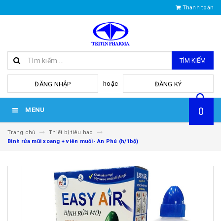
Thanh toán
TÌM KIẾM
hoặc
ĐĂNG NHẬP
ĐĂNG KÝ
0
MENU
Trang chủ
Thiết bị tiêu hao
Bình rửa mũi xoang + viên muối- An Phú (h/1bộ)