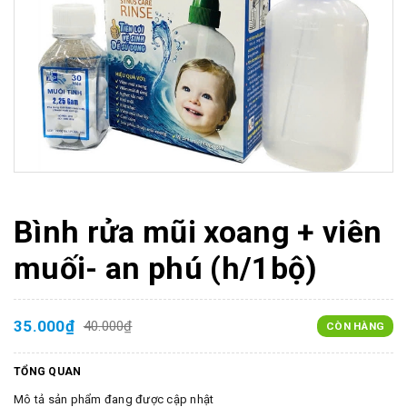
Bình rửa mũi xoang + viên
muối- an phú (h/1bộ)
35.000₫
40.000₫
CÒN HÀNG
TỔNG QUAN
Mô tả sản phẩm đang được cập nhật