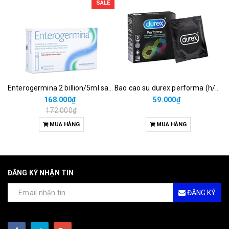
SALE
Enterogermina 2 billion/5ml sanofi (hộp/20ống/5ml)
Bao cao su durex performa (h/3c)
168.000₫
59.000₫
172.000₫
MUA HÀNG
MUA HÀNG
ĐĂNG KÝ NHẬN TIN
ĐĂNG KÝ