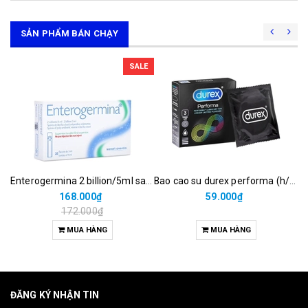
SẢN PHẨM BÁN CHẠY
SALE
Enterogermina 2 billion/5ml sanofi (hộp/20ống/5ml)
Bao cao su durex performa (h/3c)
168.000₫
59.000₫
172.000₫
MUA HÀNG
MUA HÀNG
ĐĂNG KÝ NHẬN TIN