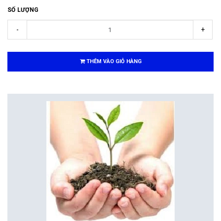
SỐ LƯỢNG
-
+
THÊM VÀO GIỎ HÀNG