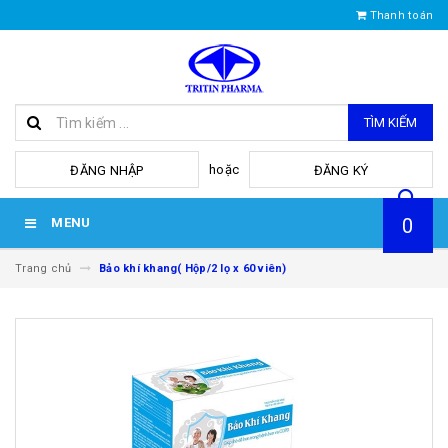
Thanh toán
TÌM KIẾM
hoặc
ĐĂNG NHẬP
ĐĂNG KÝ
0
MENU
Trang chủ
Bảo khí khang( Hộp/2 lọ x 60 viên)