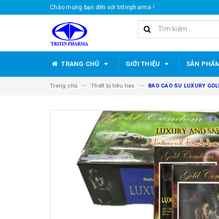
Chào mừng bạn đến với tritinpharma !
TRANG CHỦ
GIỚI THIỆU
SẢN PHẨ
Trang chủ
Thiết bị tiêu hao
BAO CAO SU LUXURY GOLD