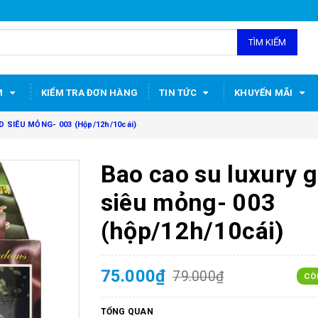
TÌM KIẾM
M
KIỂM TRA ĐƠN HÀNG
TIN TỨC
KHUYẾN MÃI
 SIÊU MỎNG- 003 (Hộp/12h/10cái)
Bao cao su luxury g
siêu mỏng- 003
(hộp/12h/10cái)
75.000₫
79.000₫
CÒ
TỔNG QUAN