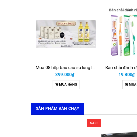
Mua 08 hộp bao cao su long love 001 = 399.000đ được tặng 02 chai dầu gạo lứt 1 lít
399.000₫
19.800₫
MUA HÀNG
MUA
SẢN PHẨM BÁN CHẠY
SALE