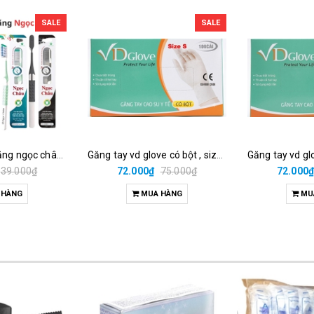
SALE
SALE
Bàn chải đánh răng ngọc châu than hoạt tính (vỉ/1cái)
Găng tay vd glove có bột , size s( hộp/100 cái)
39.000₫
72.000₫
75.000₫
72.000
 HÀNG
MUA HÀNG
MU