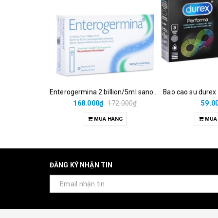
Enterogermina 2 billion/5ml sanofi (hộp/20ống/5ml)
Bao cao su durex
168.000₫
172.000₫
59.0
MUA HÀNG
MUA
ĐĂNG KÝ NHẬN TIN