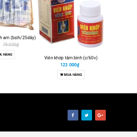
ch am (bịch/25dây)
₫
79.000₫
A HÀNG
Viên khớp tâm bình (c/60v)
38.00
123.000₫
M
MUA HÀNG