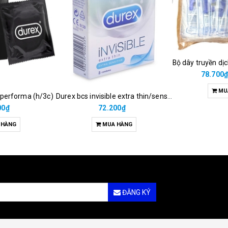
Bộ dây truyền dị
78.700
MU
 performa (h/3c)
Durex bcs invisible extra thin/sens 3s
00₫
72.200₫
 HÀNG
MUA HÀNG
ĐĂNG KÝ