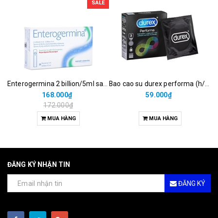
SALE
Enterogermina 2 billion/5ml sanofi (hộp/20ống/5ml)
Bao cao su durex performa (h/3c)
168.000₫
59.000₫
172.000₫
MUA HÀNG
MUA HÀNG
ĐĂNG KÝ NHẬN TIN
ĐĂNG KÝ