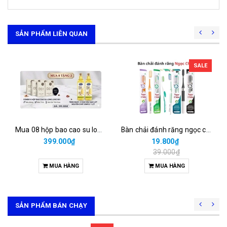
SẢN PHẨM LIÊN QUAN
SALE
Mua 08 hộp bao cao su long love 001 = 399.000đ được tặng 02 chai dầu gạo lứt 1 lít
Bàn chải đánh răng ngọc châu than hoạt tính (vỉ/1cái)
399.000₫
19.800₫
39.000₫
MUA HÀNG
MUA HÀNG
SẢN PHẨM BÁN CHẠY