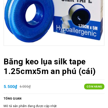
Băng keo lụa silk tape
1.25cmx5m an phú (cái)
5.500₫
6.000₫
CÒN HÀNG
TỔNG QUAN
Mô tả sản phẩm đang được cập nhật