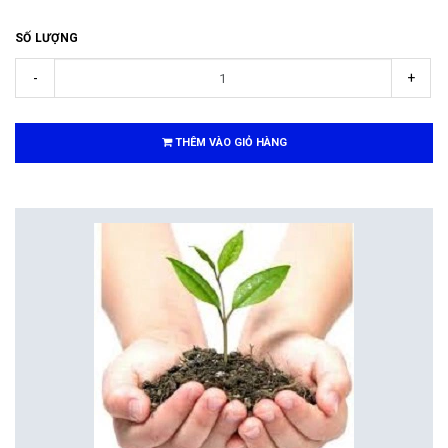
SỐ LƯỢNG
-
+
THÊM VÀO GIỎ HÀNG