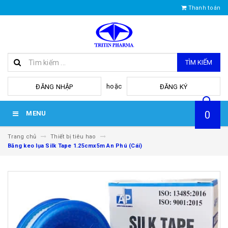
Thanh toán
TÌM KIẾM
hoặc
ĐĂNG NHẬP
ĐĂNG KÝ
0
MENU
Trang chủ
Thiết bị tiêu hao
Băng keo lụa Silk Tape 1.25cmx5m An Phú (Cái)