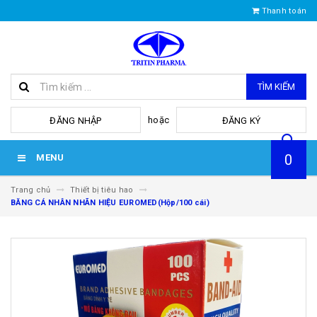
Thanh toán
TÌM KIẾM
hoặc
ĐĂNG NHẬP
ĐĂNG KÝ
0
MENU
Trang chủ
Thiết bị tiêu hao
BĂNG CÁ NHÂN NHÃN HIỆU EUROMED(Hộp/100 cái)