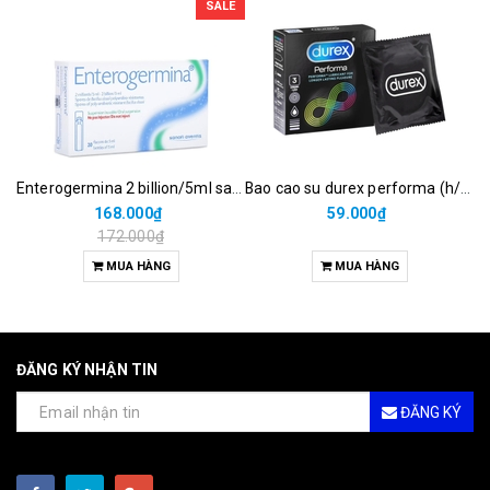
SALE
Enterogermina 2 billion/5ml sanofi (hộp/20ống/5ml)
Bao cao su durex performa (h/3c)
168.000₫
59.000₫
172.000₫
MUA HÀNG
MUA HÀNG
ĐĂNG KÝ NHẬN TIN
ĐĂNG KÝ