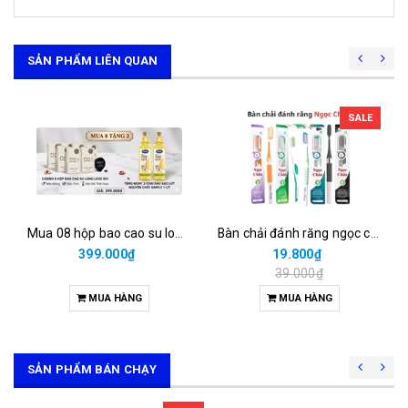
SẢN PHẨM LIÊN QUAN
SALE
Mua 08 hộp bao cao su long love 001 = 399.000đ được tặng 02 chai dầu gạo lứt 1 lít
Bàn chải đánh răng ngọc châu than hoạt tính (vỉ/1cái)
399.000₫
19.800₫
39.000₫
MUA HÀNG
MUA HÀNG
SẢN PHẨM BÁN CHẠY